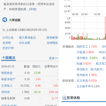
备及相关技术的出口业务；经营本企业生
产、科研所需的原...
[详细]
大事提醒
1)
上次除权:10派0.08(2026-05-22)
公司公告
重大事项备忘
限售解禁
龙虎榜
分红送配
业绩预告
所属板块：
国防军工
1.73%
3
历史行情
沪股通
0.49%
MSC
个股概况
液冷概念
-0.86%
航
更多>>
机械
0.61%
航天军
2026-03-31
数值
同比%
当季环比%
商业航天（航天航空）
每股收益
0.10
-23.08
-
贵州板块
2.36%
每股净资产
9.24
2.63
-
阶段表现：
五日表现
0.62%
主营收入
24.55亿
6.46
5.02
五日换手率
6.13%
净利润
1.58亿
-20.14
2381.44
投资体检
销售毛利率
0.00
-
21.77