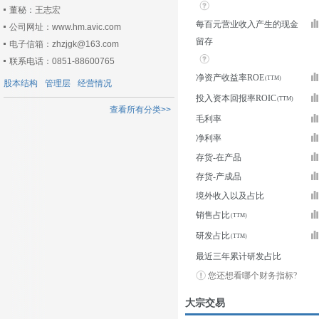
董秘：王志宏
每百元营业收入产生的现金
公司网址：www.hm.avic.com
留存
电子信箱：zhzjgk@163.com
联系电话：0851-88600765
净资产收益率ROE
股本结构
管理层
经营情况
投入资本回报率ROIC
查看所有分类>>
毛利率
净利率
存货-在产品
存货-产成品
境外收入以及占比
销售占比
研发占比
最近三年累计研发占比
您还想看哪个财务指标?
大宗交易