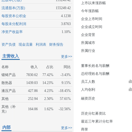
总股本(万股)
155249.42
上市以来涨跌幅
流通股本(万股)
155249.42
今年涨跌幅
每股资本公积金
4.1238
企业上市时间
每股未分配利润
3.8763
企业成立时间
净资产收益率
1.10%
企业背景
所属城市
资产负债
现金流量
利润表
财务报告
所属行业
主营收入
更多>>
董事长姓名与薪酬
名称
收入
占比
同比
总经理姓名与薪酬
锻铸产品
7830.62
77.42%
-3.43%
员工人数
散热器
1439.03
14.23%
9.15%
人均创利
液压产品
427.86
4.23%
-18.45%
融资历史
其他
252.94
2.50%
57.61%
其他（补
164.06
1.62%
-32.56%
充）
历史分红募资比
最近三年累计分红率
内部
更多>>
商誉