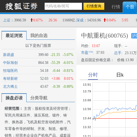
行情
个股
上证
：3966.59
0.67%
26.56
11669亿
深成
：14316.96
0.04%
5.95
中航重机
(600765)
最近浏览
我的自选
沪
以下是热门股票
均价:
13.67
现手:
--
市盈
:
37.93
总手:
23.11万
新易盛
399.60
-21.35
-5.07%
盘后固定价格交易：
价格:13.90
中际旭创
864.58
-55.29
-6.01%
恒瑞医药
54.18
-0.44
-0.81%
有研新材
52.03
+3.86
8.01%
北方稀土
43.67
-0.39
-0.89%
操盘必读
分类导航
经营范围：
主营：股权投资及经营管理；
军民共用液压件、液压系统、锻件、铸
件、换热器，飞机及航空发动机附件，汽
车零备件等的研制、开发、制造、修理、
销售；经营本企业自产机电产品、成套设