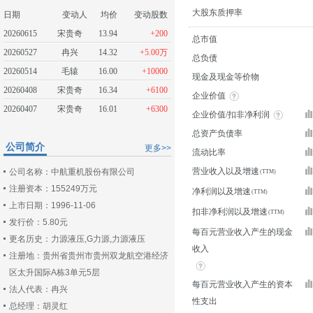
大股东质押率
日期
变动人
均价
变动股数
20260615
宋贵奇
13.94
+200
总市值
20260527
冉兴
14.32
+5.00万
总负债
20260514
毛辕
16.00
+10000
现金及现金等价物
20260408
宋贵奇
16.34
+6100
企业价值
20260407
宋贵奇
16.01
+6300
企业价值/扣非净利润
总资产负债率
公司简介
更多>>
流动比率
营业收入以及增速
公司名称：中航重机股份有限公司
注册资本：155249万元
净利润以及增速
上市日期：1996-11-06
扣非净利润以及增速
发行价：5.80元
每百元营业收入产生的现金
更名历史：力源液压,G力源,力源液压
收入
注册地：贵州省贵州市贵州双龙航空港经济
区太升国际A栋3单元5层
每百元营业收入产生的资本
法人代表：冉兴
性支出
总经理：胡灵红