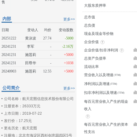
售
大股东质押率
总市值
内部
更多>>
总负债
日期
变动人
均价
变动股数
现金及现金等价物
20251222
黄泳波
27.74
-5000
企业价值
20241231
李军
-
-2.16万
企业价值/扣非净利润
20241231
施莲莉
-
+5000
总资产负债率
20241231
田尊华
-
+1038
流动比率
20240903
施莲莉
12.55
+5000
营业收入以及增速
净利润以及增速
公司简介
更多>>
扣非净利润以及增速
公司名称：航天宏图信息技术股份有限公司
每百元营业收入产生的现金
注册资本：26333万元
收入
上市日期：2019-07-22
发行价：17.25元
每百元营业收入产生的资本
更名历史：航天宏图
性支出
注册地：北京市海淀区西杉创意园四区5号