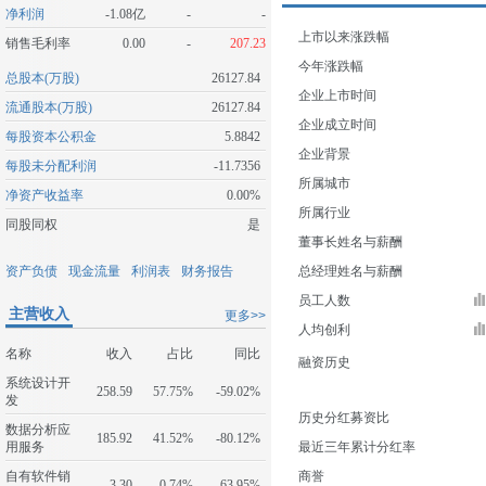
净利润
-1.08亿
-
-
上市以来涨跌幅
销售毛利率
0.00
-
207.23
今年涨跌幅
总股本(万股)
26127.84
企业上市时间
流通股本(万股)
26127.84
企业成立时间
每股资本公积金
5.8842
企业背景
每股未分配利润
-11.7356
所属城市
净资产收益率
0.00%
所属行业
同股同权
是
董事长姓名与薪酬
资产负债
现金流量
利润表
财务报告
总经理姓名与薪酬
员工人数
主营收入
更多>>
人均创利
名称
收入
占比
同比
融资历史
系统设计开
258.59
57.75%
-59.02%
发
历史分红募资比
数据分析应
185.92
41.52%
-80.12%
用服务
最近三年累计分红率
自有软件销
商誉
3.30
0.74%
-63.95%