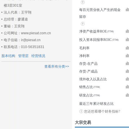
楼3层301室
每百元营业收入产生的现金
法人代表：王宇翔
留存
总经理：廖通逵
董秘：王奕翔
净资产收益率ROE
公司网址：www.piesat.com.cn
投入资本回报率ROIC
电子信箱：ir@piesat.cn
联系电话：010-56351831
毛利率
股本结构
管理层
经营情况
净利率
存货-在产品
查看所有分类>>
存货-产成品
境外收入以及占比
销售占比
研发占比
最近三年累计研发占比
您还想看哪个财务指标?
大宗交易