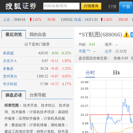
行情
个股
上证
：3940.04
1.02%
39.68
12095亿
深成
：14311.01
1.42%
200.89
*ST航图
(688066)
最近浏览
我的自选
以下是热门股票
均价:
9.91
现手:
--
市盈
:
--
总手:
15.31万
新易盛
420.95
-0.92
-0.22%
盘后固定价格交易：
价格:9.69
现
京东方Ａ
6.07
+0.11
1.85%
多氟多
36.54
+0.45
1.25%
贵州茅台
1309.22
+0.67
0.05%
华天科技
17.98
+0.72
4.17%
操盘必读
分类导航
经营范围：
技术开发、技术转让、技术咨
询、技术服务；计算机技术培训；基础软
件服务；应用软件服务；计算机系统服
务；数据处理；计算机维修；测绘服务；
建设工程项目管理；销售计算机、软件及