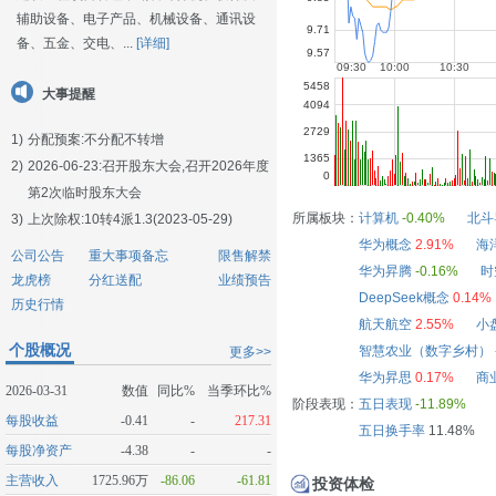
辅助设备、电子产品、机械设备、通讯设
备、五金、交电、...
[详细]
大事提醒
1)
分配预案:不分配不转增
2)
2026-06-23:
召开股东大会,召开2026年度
第2次临时股东大会
所属板块：
计算机
-0.40%
北斗
3)
上次除权:10转4派1.3(2023-05-29)
华为概念
2.91%
海
公司公告
重大事项备忘
限售解禁
华为昇腾
-0.16%
时
龙虎榜
分红送配
业绩预告
DeepSeek概念
0.14%
历史行情
航天航空
2.55%
小
个股概况
智慧农业（数字乡村）
更多>>
华为昇思
0.17%
商
2026-03-31
数值
同比%
当季环比%
阶段表现：
五日表现
-11.89%
每股收益
-0.41
-
217.31
五日换手率
11.48%
每股净资产
-4.38
-
-
主营收入
1725.96万
-86.06
-61.81
投资体检