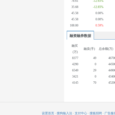
78.61
-12.65%
35.68
-12.85%
45.58
0.00%
45.58
0.00%
108.00
0.59%
融资融券数据
融买
融卖(手)
总余额(万)
(万)
8377
49
4670
4290
0
4450
6549
29
4490
3421
0
4340
4145
70
4520
3731
0
4470
5079
53
4680
3341
47
4520
3528
18
4620
设置首页
-
搜狗输入法
-
支付中心
-
搜狐招聘
-
广告服
4153
20
4680