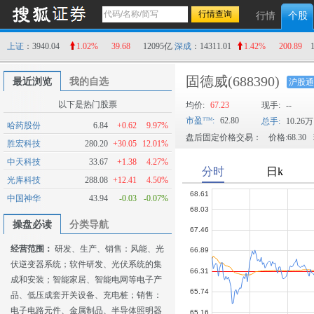
行情
个股
上证
：3940.04
1.02%
39.68
12095亿
深成
：14311.01
1.42%
200.89
固德威
(688390)
最近浏览
我的自选
沪股通
以下是热门股票
均价:
67.23
现手:
--
市盈
:
62.80
总手:
10.26万
哈药股份
6.84
+0.62
9.97%
盘后固定价格交易：
价格:68.30
胜宏科技
280.20
+30.05
12.01%
中天科技
33.67
+1.38
4.27%
光库科技
288.08
+12.41
4.50%
中国神华
43.94
-0.03
-0.07%
操盘必读
分类导航
经营范围：
研发、生产、销售：风能、光
伏逆变器系统；软件研发、光伏系统的集
成和安装；智能家居、智能电网等电子产
品、低压成套开关设备、充电桩；销售：
电子电路元件、金属制品、半导体照明器