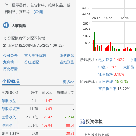
件、显示器件、包装材料、绝缘制品、塑
料制品、变压器...
[详细]
大事提醒
1)
分配预案:不分配不转增
2)
上次除权:10转4派7.5(2024-06-12)
公司公告
重大事项备忘
限售解禁
所属板块：
电力设备
1.40%
沪
龙虎榜
分红送配
业绩预告
中盘
2.98%
太阳能
历史行情
江苏板块
3.40%
个股概况
阶段表现：
五日表现
-15.05%
更多>>
五日换手率
15.22%
2026-03-31
数值
同比%
当季环比%
每股收益
0.41
441.67
-
每股净资产
11.70
4.03
-
主营收入
23.61亿
25.42
-12.41
投资体检
净利润
1.01亿
462.04
88.64
销售毛利率
0.00
-
30.31
上市以来涨跌幅