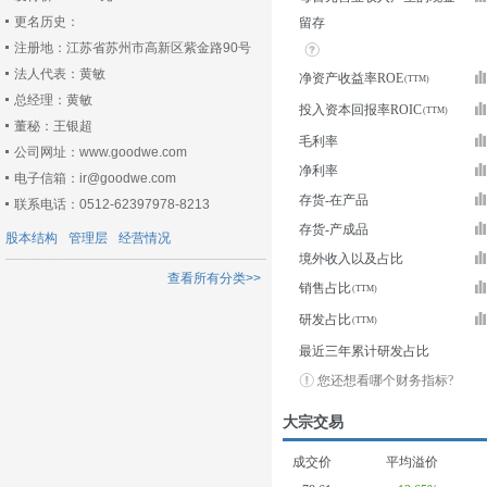
更名历史：
留存
注册地：江苏省苏州市高新区紫金路90号
法人代表：黄敏
净资产收益率ROE
总经理：黄敏
投入资本回报率ROIC
董秘：王银超
毛利率
公司网址：www.goodwe.com
净利率
电子信箱：ir@goodwe.com
存货-在产品
联系电话：0512-62397978-8213
存货-产成品
股本结构
管理层
经营情况
境外收入以及占比
查看所有分类>>
销售占比
研发占比
最近三年累计研发占比
您还想看哪个财务指标?
大宗交易
成交价
平均溢价