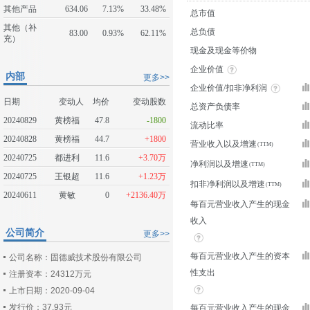
其他产品
634.06
7.13%
33.48%
总市值
其他（补
总负债
83.00
0.93%
62.11%
充）
现金及现金等价物
企业价值
内部
更多>>
企业价值/扣非净利润
日期
变动人
均价
变动股数
总资产负债率
20240829
黄榜福
47.8
-1800
流动比率
20240828
黄榜福
44.7
+1800
营业收入以及增速
20240725
都进利
11.6
+3.70万
净利润以及增速
20240725
王银超
11.6
+1.23万
扣非净利润以及增速
20240611
黄敏
0
+2136.40万
每百元营业收入产生的现金
收入
公司简介
更多>>
每百元营业收入产生的资本
公司名称：固德威技术股份有限公司
性支出
注册资本：24312万元
上市日期：2020-09-04
发行价：37.93元
每百元营业收入产生的现金