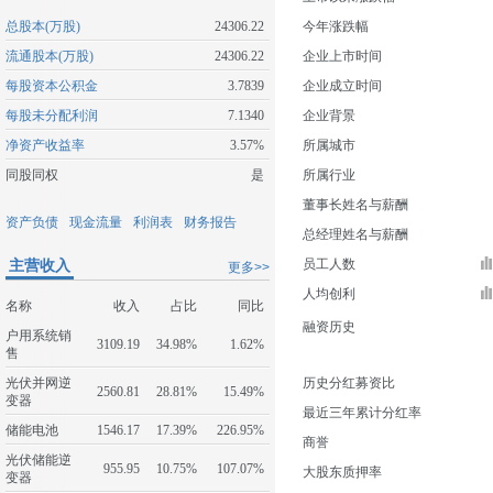
总股本(万股)
24306.22
今年涨跌幅
流通股本(万股)
24306.22
企业上市时间
每股资本公积金
3.7839
企业成立时间
每股未分配利润
7.1340
企业背景
净资产收益率
3.57%
所属城市
同股同权
是
所属行业
董事长姓名与薪酬
资产负债
现金流量
利润表
财务报告
总经理姓名与薪酬
主营收入
员工人数
更多>>
人均创利
名称
收入
占比
同比
融资历史
户用系统销
3109.19
34.98%
1.62%
售
光伏并网逆
历史分红募资比
2560.81
28.81%
15.49%
变器
最近三年累计分红率
储能电池
1546.17
17.39%
226.95%
商誉
光伏储能逆
955.95
10.75%
107.07%
大股东质押率
变器