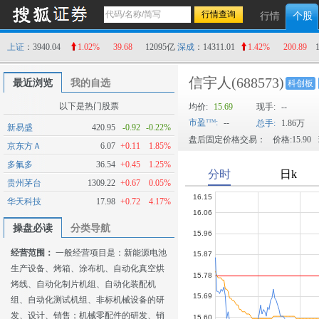
行情
个股
上证
：3940.04
1.02%
39.68
12095亿
深成
：14311.01
1.42%
200.89
信宇人
(688573)
最近浏览
我的自选
科创板
以下是热门股票
均价:
15.69
现手:
--
市盈
:
--
总手:
1.86万
新易盛
420.95
-0.92
-0.22%
盘后固定价格交易：
价格:15.90
京东方Ａ
6.07
+0.11
1.85%
多氟多
36.54
+0.45
1.25%
贵州茅台
1309.22
+0.67
0.05%
华天科技
17.98
+0.72
4.17%
操盘必读
分类导航
经营范围：
一般经营项目是：新能源电池
生产设备、烤箱、涂布机、自动化真空烘
烤线、自动化制片机组、自动化装配机
组、自动化测试机组、非标机械设备的研
发、设计、销售；机械零配件的研发、销