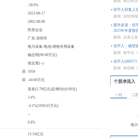
新闻
每日经
-30.6%
信宇人回复上
2023-08-17
新闻
深圳商
2002-08-08
股市必读：信
民营企业
2025年年度
新闻
证券之
广东 深圳市
信宇人：杨堃
电力设备-电池-锂电专用设备
新闻
财中社
杨志明(90.00万元)
信宇人(6885
徐志君(--)
新闻
和讯网
1054
-44.66万元
个股净流入
首发(5.79亿元)定增0次(0.00元)
一日
二
3.4%
-4.1%(1936.65万元)
--
0.8%
电力
15.54亿元