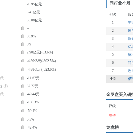
同行业个股
20.95亿元
3.41亿元
排名
股
33.08亿元
1
宁
--
2
国
85.9%
3
阳
0.9
4
亿
2.90亿元(-53.6%)
5
德
-4.80亿元(-692.5%)
6
特
-4.88亿元(-523.6%)
7
思
-11.67元
446
信
出
37.77元
-49.44元
金罗盘买入研
-130.3%
评级
-50.4%
增持
5.5%
龙虎榜
-42.4%