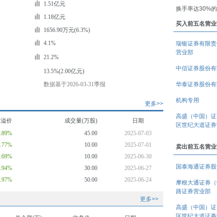
1.51亿元
换手率达30%
1.18亿元
买入前五名营业
1656.90万元(6.3%)
4.1%
瑞银证券有限责
营业部
21.2%
中信证券股份有
13.5%(2.00亿元)
数据基于2026-03-31季报
华泰证券股份有
机构专用
更多>>
高盛（中国）证
均溢价
成交量(万股)
日期
区世纪大道证券
0.89%
45.00
2025-07-03
0.77%
10.00
2025-07-01
卖出前五名营业
0.69%
10.00
2025-06-30
国泰海通证券股
0.94%
30.00
2025-06-27
0.97%
50.00
2025-06-24
摩根大通证券（
路证券营业部
更多>>
高盛（中国）证
区世纪大道证券