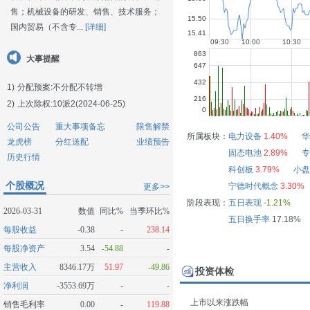
售；机械设备的研发、销售、技术服务；
国内贸易（不含专...
[详细]
大事提醒
1)
分配预案:不分配不转增
2)
上次除权:10派2(2024-06-25)
公司公告
重大事项备忘
限售解禁
所属板块：
电力设备
1.40%
华
龙虎榜
分红送配
业绩预告
固态电池
2.89%
专
历史行情
科创板
3.79%
小盘
个股概况
宁德时代概念
3.30%
更多>>
阶段表现：
五日表现
-1.21%
2026-03-31
数值
同比%
当季环比%
五日换手率
17.18%
每股收益
-0.38
-
238.14
每股净资产
3.54
-54.88
-
主营收入
8346.17万
51.97
-49.86
投资体检
净利润
-3553.69万
-
-
上市以来涨跌幅
销售毛利率
0.00
-
119.88