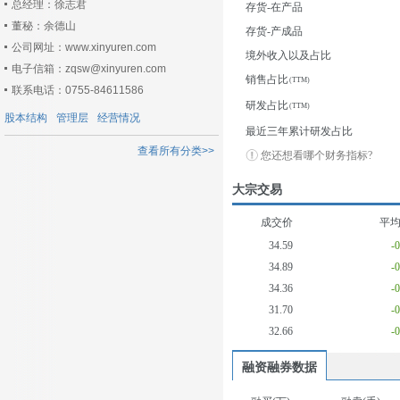
总经理：徐志君
存货-在产品
董秘：余德山
存货-产成品
公司网址：www.xinyuren.com
境外收入以及占比
电子信箱：zqsw@xinyuren.com
销售占比
联系电话：0755-84611586
研发占比
股本结构
管理层
经营情况
最近三年累计研发占比
查看所有分类>>
您还想看哪个财务指标?
大宗交易
成交价
平
34.59
-
34.89
-
34.36
-
31.70
-
32.66
-
融资融券数据