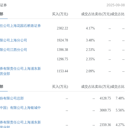
的证券
2025-09-08
部
买入(万元)
成交占比
卖出(万元)
成交占比
任公司上海花园石桥路证券
2302.22
4.17%
--
--
限公司上海分公司
1924.78
3.48%
--
--
限公司江西分公司
1396.38
2.53%
--
--
1296.75
2.35%
--
--
券有限责任公司上海浦东新
1153.44
2.09%
--
--
营业部
部
买入(万元)
成交占比
卖出(万元)
成交占比
份有限公司总部
--
--
4128.75
7.48%
中国）有限公司上海银城中
--
--
3069.75
5.56%
券有限责任公司上海浦东新
--
--
2359.36
4.27%
营业部