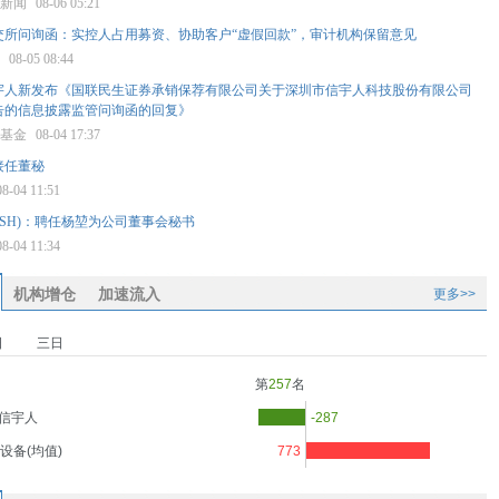
济新闻
08-06 05:21
交所问询函：实控人占用募资、协助客户“虚假回款”，审计机构保留意见
报
08-05 08:44
宇人新发布《国联民生证券承销保荐有限公司关于深圳市信宇人科技股份有限公司
报告的信息披露监管问询函的回复》
星基金
08-04 17:37
接任董秘
08-04 11:51
73.SH)：聘任杨堃为公司董事会秘书
08-04 11:34
机构增仓
加速流入
更多>>
日
三日
第
257
名
信宇人
-287
设备(均值)
773