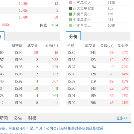
小买单买入
1158
15.86
12
超大卖单卖出
135
15.85
5
大卖单卖出
166
15.80
30
中卖单卖出
214
：
8935
内盘：
9524
小卖单卖出
1089
细
分价
成交价
成交量
金额(万)
价格
成交量
金额(万)
竞买率
:09
15.90
99
16
15.85
243
38
55%
:57
15.96
2
0.32
15.86
123
19
45%
:51
15.95
2
0.29
15.87
54
9
72%
:45
15.95
2
0.32
15.88
128
20
44%
:40
15.92
4
0.67
15.89
119
19
13%
:34
15.91
50
8
15.90
143
23
27%
:28
15.91
4
0.64
15.91
199
32
27%
:12
15.91
8
1
15.92
286
46
21%
新闻
公告
财报
更多>>
董秘，前董秘任职不足3个月！公司会计差错相关财务信息延期披露