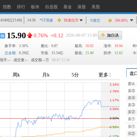
指数
排行
板块
自选股
基金
港股
美股
14549亿
[15:00]
14:58
*ST清越
快速拉升
N展芯
396.89%
14:56
上工Ｂ股
快速拉升
15.90
0.76%
+0.12
2026-08-07 15:00
融
14:56
爱丽家居
快速拉升
换手率:
3.50%
14:56
金凯生科
量比:
0.87
涨停
最高:
16.02
涨停:
18.94
昨
总金额:
0.29亿
市值:
15.54亿
最低:
15.40
跌停:
12.62
今
14:56
南亚新材
猛烈打压
现手:--
成交量:--
成交额:--万
08-07 15:30
14:55
成都先导
跌停
14:55
盛达资源
涨停
盘
14:55
盛达资源
快速拉升
委比
TTM
14:54
永安药业
快速拉升
卖⑤
14:53
中农立华
快速拉升
卖④
卖③
卖②
卖①
买①
买②