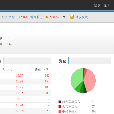
登录
|
注册
CRO概念
12.16%
博腾股份
20.02%
建议反馈
收:
15.78
开:
15.62
口
资金
委差：
-398
：
-71.14%
15.97
146
15.96
150
15.95
100
15.92
80
15.91
2
超大买单买入
0
15.90
9
大买单买入
57
15.87
25
中买单买入
103