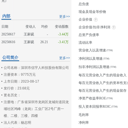
充）
总负债
现金及现金等价物
内部
更多>>
企业价值
日期
变动人
均价
变动股数
企业价值/扣非净利润
20250617
王家砚
-
-3.44万
总资产负债率
20250616
王家砚
26.21
-3.41万
流动比率
营业收入以及增速
公司简介
更多>>
净利润以及增速
扣非净利润以及增速
公司名称：深圳市信宇人科技股份有限公司
注册资本：9775万元
每百元营业收入产生的现金收入
上市日期：2023-08-17
每百元营业收入产生的资本性支
发行价：23.68元
每百元营业收入产生的现金留存
更名历史：
净资产收益率ROE
注册地：广东省深圳市龙岗区龙城街道回龙
投入资本回报率ROIC
埔社区鸿峰（龙岗）工业厂区2号厂房一
毛利率
楼、二楼、三楼、四楼
法人代表：杨志明
净利率