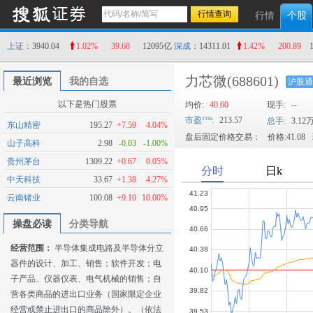
行情
个股
上证
：3940.04
1.02%
39.68
12095亿
深成
：14311.01
1.42%
200.89
力芯微
(688601)
最近浏览
我的自选
沪股通
以下是热门股票
均价:
40.60
现手:
--
市盈
:
213.57
总手:
3.12
东山精密
195.27
+7.59
4.04%
盘后固定价格交易：
价格:41.08
山子高科
2.98
-0.03
-1.00%
贵州茅台
1309.22
+0.67
0.05%
中天科技
33.67
+1.38
4.27%
云南锗业
100.08
+9.10
10.00%
操盘必读
分类导航
经营范围：
半导体集成电路及半导体分立
器件的设计、加工、销售；软件开发；电
子产品、仪器仪表、电气机械的销售；自
营各类商品的进出口业务（国家限定企业
经营或禁止进出口的商品除外）。（依法