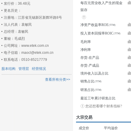
每百元营业收入产生的现金
发行价：36.48元
留存
更名历史：
注册地：江苏省无锡新区新辉环路8号
法人代表：袁敏民
净资产收益率ROE
总经理：袁敏民
投入资本回报率ROIC
董秘：毛成烈
毛利率
公司网址：www.etek.com.cn
净利率
电子信箱：maocl@etek.com.cn
存货-在产品
联系电话：0510-85217779
存货-产成品
股本结构
管理层
经营情况
境外收入以及占比
查看所有分类>>
销售占比
研发占比
最近三年累计研发占比
您还想看哪个财务指标?
大宗交易
成交价
平均溢价