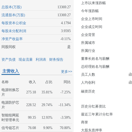
上市以来涨跌幅
总股本(万股)
13369.27
今年涨跌幅
流通股本(万股)
13369.27
企业上市时间
每股资本公积金
4.1794
企业成立时间
每股未分配利润
3.9595
企业背景
净资产收益率
-0.11%
所属城市
同股同权
是
所属行业
董事长姓名与薪酬
资产负债
现金流量
利润表
财务报告
总经理姓名与薪酬
主营收入
更多>>
员工人数
名称
收入
占比
同比
人均创利
电源转换芯
融资历史
275.18
35.81%
-7.25%
片
电源防护芯
228.52
29.74%
-11.34%
历史分红募资比
片
最近三年累计分红率
智能组网延
99.35
12.93%
-3.59%
时管理单元
商誉
信号链芯片
76.08
9.90%
70.80%
大股东质押率