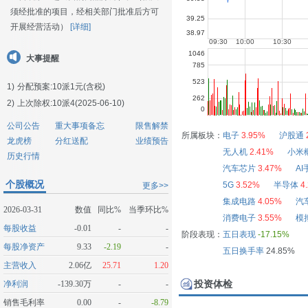
须经批准的项目，经相关部门批准后方可
开展经营活动）
[详细]
大事提醒
1)
分配预案:10派1元(含税)
2)
上次除权:10派4(2025-06-10)
公司公告
重大事项备忘
限售解禁
所属板块：
电子
3.95%
沪股通
龙虎榜
分红送配
业绩预告
无人机
2.41%
小米
历史行情
汽车芯片
3.47%
AI
个股概况
5G
3.52%
半导体
4
更多>>
集成电路
4.05%
汽
2026-03-31
数值
同比%
当季环比%
消费电子
3.55%
模
每股收益
-0.01
-
-
阶段表现：
五日表现
-17.15%
每股净资产
9.33
-2.19
-
五日换手率
24.85%
主营收入
2.06亿
25.71
1.20
投资体检
净利润
-139.30万
-
-
销售毛利率
0.00
-
-8.79