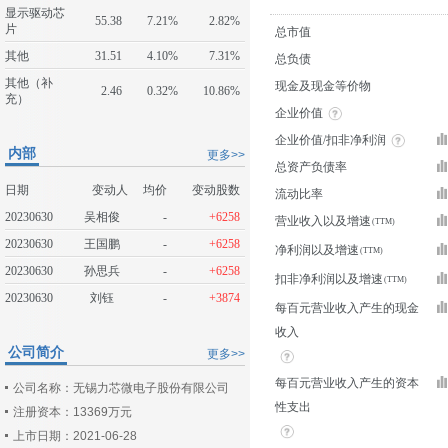
显示驱动芯
55.38
7.21%
2.82%
片
总市值
其他
31.51
4.10%
7.31%
总负债
其他（补
现金及现金等价物
2.46
0.32%
10.86%
充）
企业价值
企业价值/扣非净利润
内部
更多>>
总资产负债率
日期
变动人
均价
变动股数
流动比率
20230630
吴相俊
-
+6258
营业收入以及增速
20230630
王国鹏
-
+6258
净利润以及增速
20230630
孙思兵
-
+6258
扣非净利润以及增速
20230630
刘钰
-
+3874
每百元营业收入产生的现金
收入
公司简介
更多>>
每百元营业收入产生的资本
公司名称：无锡力芯微电子股份有限公司
性支出
注册资本：13369万元
上市日期：2021-06-28