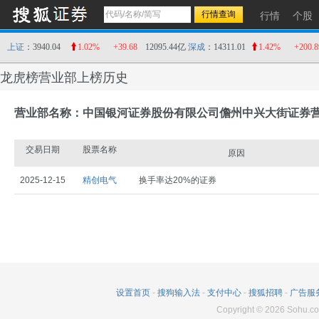
行情
个股
上证
：3940.04
1.02%
+39.68
12095.44亿
深成
：14311.01
1.42%
+200.8
龙虎榜营业部上榜历史
营业部名称：中国银河证券股份有限公司儋州中兴大街证券
交易日期
股票名称
原因
2025-12-15
精创电气
换手率达20%的证券
设置首页
-
搜狗输入法
-
支付中心
-
搜狐招聘
-
广告服
Copyright
©
2026
Sohu.co