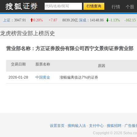
行情
个股
上证
：3947.91
0.20%
+7.87
8039.20亿
深成
：14148.86
-1.13%
-162.15
龙虎榜营业部上榜历史
营业部名称：方正证券股份有限公司西宁文景街证券营业部
交易日期
股票名称
原因
2026-01-28
中国黄金
涨幅偏离值达7%的证券
设置首页
-
搜狗输入法
-
支付中心
-
搜狐招聘
-
广告服
Copyright
©
2026
Sohu.co