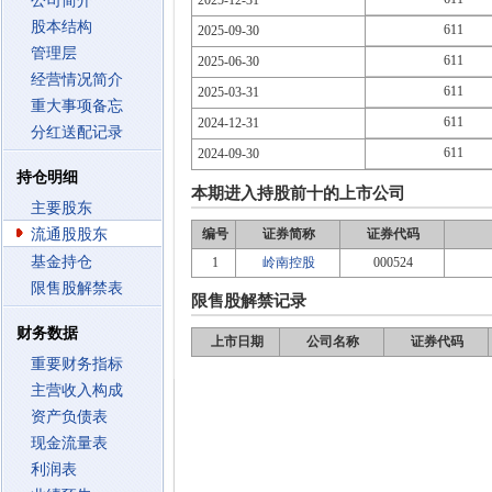
公司简介
2025-12-31
股本结构
611
2025-09-30
管理层
611
2025-06-30
经营情况简介
611
2025-03-31
重大事项备忘
611
2024-12-31
分红送配记录
611
2024-09-30
持仓明细
本期进入持股前十的上市公司
主要股东
流通股股东
编号
证券简称
证券代码
基金持仓
1
岭南控股
000524
限售股解禁表
限售股解禁记录
财务数据
上市日期
公司名称
证券代码
重要财务指标
主营收入构成
资产负债表
现金流量表
利润表