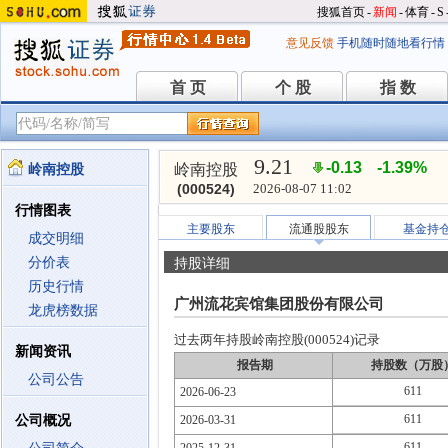
搜狐首页
-
新闻
-
体育
-
S
意见反馈
手机随时随地看行情
首 页
个 股
指 数
首 页
个 股
指 数
9.21
-0.13
-1.39%
岭南控股
岭南控股
(000524)
2026-08-07 11:02
行情图表
主要股东
流通股股东
基金持
成交明细
分价表
持股详细
历史行情
广州流花宾馆集团股份有限公司
龙虎榜数据
过去两年持股岭南控股(000524)记录
新闻资讯
报告期
持股数（万股
公司公告
611
2026-06-23
611
公司概况
2026-03-31
611