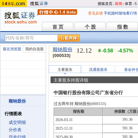
搜狐首页
-
新闻
-
体育
-
S
意见反馈
手机随时随地看行情
首 页
个 股
指 数
首 页
个 股
指 数
12.12
最近浏览股
我的自选股
顺钠股份
-0.58
-4.57%
(000533)
主要股东
流通股股东
基金持
主要股东持股详细
中国银行股份有限公司广东省分行
顺钠股份
过去两年持 顺钠股份(000533)
报告期
持股数（万股
行情图表
591.36
2026-03-31
成交明细
591.36
2025-12-31
分价表
591.36
历史行情
2025-09-30