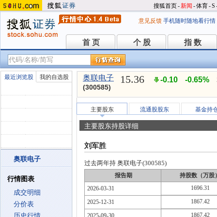
搜狐首页
-
新闻
-
体育
-
S
意见反馈
手机随时随地看行情
首 页
个 股
指 数
首 页
个 股
指 数
15.36
最近浏览股
我的自选股
奥联电子
-0.10
-0.65%
(300585)
主要股东
流通股股东
基金持
主要股东持股详细
刘军胜
奥联电子
过去两年持 奥联电子(300585)
报告期
持股数（万股
行情图表
1696.31
2026-03-31
成交明细
1867.42
2025-12-31
分价表
1867.42
历史行情
2025-09-30