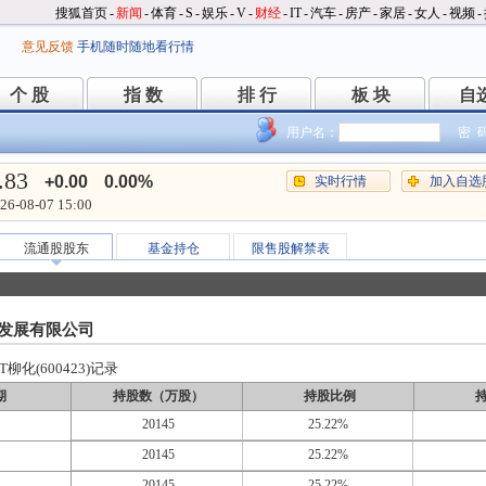
搜狐首页
-
新闻
-
体育
-
S
-
娱乐
-
V
-
财经
-
IT
-
汽车
-
房产
-
家居
-
女人
-
视频
-
意见反馈
手机随时随地看行情
个 股
指 数
排 行
板 块
自
个 股
指 数
排 行
板 块
自
用户名：
密 
.83
+0.00
0.00%
实时行情
加入自选
26-08-07 15:00
流通股股东
基金持仓
限售股解禁表
发展有限公司
柳化(600423)记录
期
持股数（万股）
持股比例
20145
25.22%
20145
25.22%
20145
25.22%