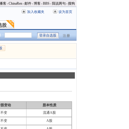
播客
-
ChinaRen
-
邮件
-
博客
-
BBS
-
我说两句
-
搜狗
加入收藏夹
设为首页
选股
选股
码：
注册
股
持股变动
股本性质
不变
流通A股
不变
A股
不变
A股