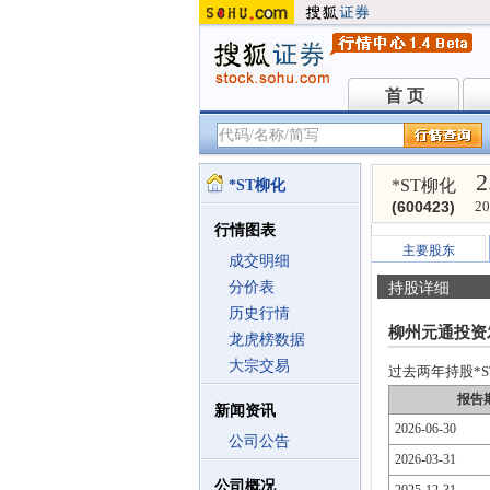
首 页
首 页
2
*ST柳化
*ST柳化
(600423)
20
行情图表
主要股东
成交明细
分价表
持股详细
历史行情
柳州元通投资
龙虎榜数据
大宗交易
过去两年持股*ST
报告
新闻资讯
2026-06-30
公司公告
2026-03-31
公司概况