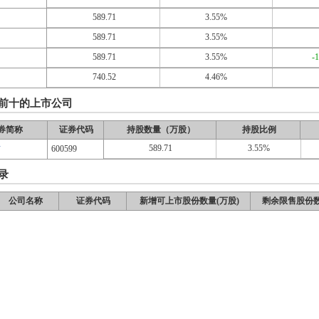
589.71
3.55%
589.71
3.55%
589.71
3.55%
-
740.52
4.46%
前十的上市公司
券简称
证券代码
持股数量（万股）
持股比例
589.71
3.55%
猫
600599
录
公司名称
证券代码
新增可上市股份数量(万股)
剩余限售股份数