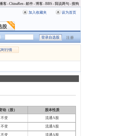
播客
-
ChinaRen
-
邮件
-
博客
-
BBS
-
我说两句
-
搜狗
加入收藏夹
设为首页
选股
选股
码：
注册
实时行情
变动（股）
股本性质
不变
流通A股
不变
流通A股
不变
流通A股