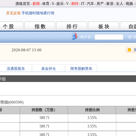
搜狐首页
-
新闻
-
体育
-
S
-
娱乐
-
V
-
财经
-
IT
-
汽车
-
房产
-
家居
-
女人
-
视频
-
意见反馈
手机随时随地看行情
个 股
指 数
排 行
板 块
自
个 股
指 数
排 行
板 块
自
用户名：
密 
2026-08-07 15:00
流通股股东
基金持仓
限售股解禁表
详细
猫(600599)
期
持股数（万股）
持股比例
持股
589.71
3.55%
589.71
3.55%
589.71
3.55%