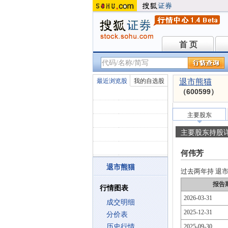
首 页
首 页
最近浏览股
我的自选股
退市熊猫
（600599）
主要股东
主要股东持股
何伟芳
退市熊猫
过去两年持 退市熊
报告
行情图表
2026-03-31
成交明细
2025-12-31
分价表
历史行情
2025-09-30