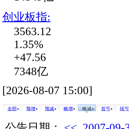
创业板指:
3563.12
1.35%
+47.56
7348亿
[
2026-08-07 15:00
]
全部
预增
预减
略增
略减
首亏
续亏
公告日期：
<<
2007-09-