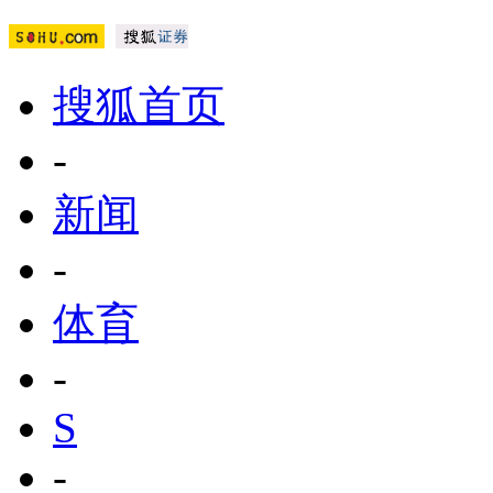
搜狐首页
-
新闻
-
体育
-
S
-