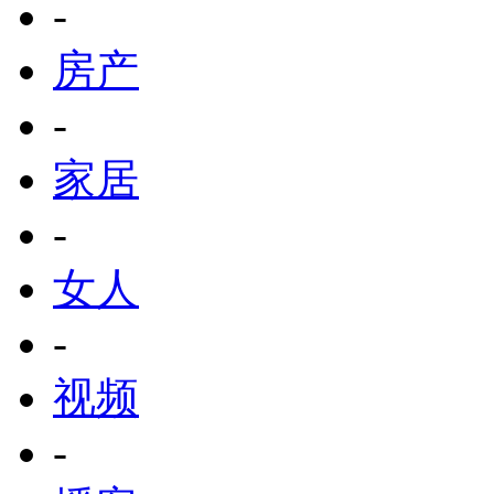
-
房产
-
家居
-
女人
-
视频
-