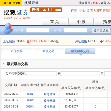
搜狐首页
-
新闻
-
体育
-
S
行情中心1.4版
官方博客
给我
首 页
个 股
指 
首 页
个 股
指 
用户名：
密 码：
上证指数:
3940.04
1.02%
+39.68
12095亿
深证成指:
14311.01
1.42%
内部交易
大宗交易
融资融券交易
融资融券交易
公司代码
从
至
融资
交易日期
标的证券代码
标的证券名称
融资买入额(元)
融资偿还额(元)
2026-08-06
002041
登海种业
38,928,432
0
2026-08-05
002041
登海种业
7,566,065
0
2026-08-04
002041
登海种业
13,654,077
0