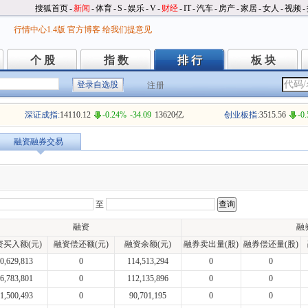
搜狐首页
-
新闻
-
体育
-
S
-
娱乐
-
V
-
财经
-
IT
-
汽车
-
房产
-
家居
-
女人
-
视频
-
行情中心1.4版
官方博客
给我们提意见
个 股
指 数
排 行
板 块
个 股
指 数
排 行
板 块
注册
深证成指:
14110.12
-0.24%
-34.09
13620亿
创业板指:
3515.56
-0
融资融券交易
至
融资
融
资买入额(元)
融资偿还额(元)
融资余额(元)
融券卖出量(股)
融券偿还量(股)
0,629,813
0
114,513,294
0
0
6,783,801
0
112,135,896
0
0
1,500,493
0
90,701,195
0
0