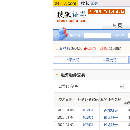
首 页
首 页
用户名：
密 码：
上证指数:
3900.35
0.57%
+21.92
11668亿
内部交易
大宗交易
融资融券交易
公司代码
从
交易日期
标的证券代码
标的证券名称
融
2026-08-05
002931
锋龙股份
4
2026-08-04
002931
锋龙股份
4
2026-08-03
002931
锋龙股份
3