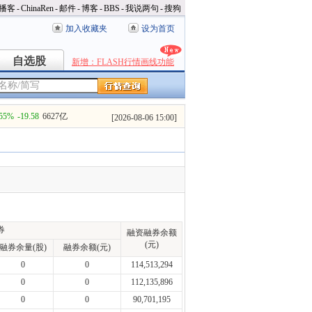
播客
-
ChinaRen
-
邮件
-
博客
-
BBS
-
我说两句
-
搜狗
加入收藏夹
设为首页
自选股
自选股
新增：FLASH行情画线功能
.55%
-19.58
6627亿
[
2026-08-06 15:00
]
券
融资融券余额
(元)
融券余量(股)
融券余额(元)
0
0
114,513,294
0
0
112,135,896
0
0
90,701,195