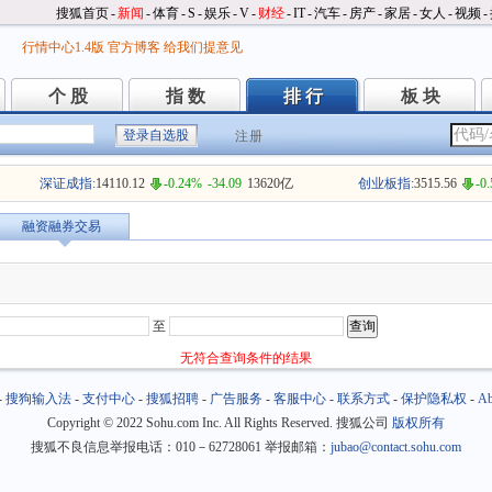
搜狐首页
-
新闻
-
体育
-
S
-
娱乐
-
V
-
财经
-
IT
-
汽车
-
房产
-
家居
-
女人
-
视频
-
行情中心1.4版
官方博客
给我们提意见
个 股
指 数
排 行
板 块
个 股
指 数
排 行
板 块
注册
深证成指:
14110.12
-0.24%
-34.09
13620亿
创业板指:
3515.56
-0
融资融券交易
至
无符合查询条件的结果
-
搜狗输入法
-
支付中心
-
搜狐招聘
-
广告服务
-
客服中心
-
联系方式
-
保护隐私权
-
Ab
Copyright
©
2022 Sohu.com Inc. All Rights Reserved. 搜狐公司
版权所有
搜狐不良信息举报电话：010－62728061 举报邮箱：
jubao@contact.sohu.com