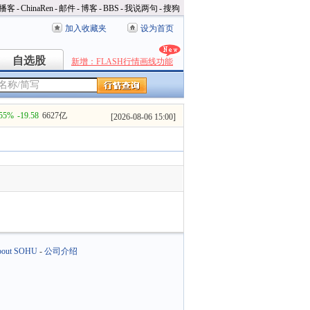
播客
-
ChinaRen
-
邮件
-
博客
-
BBS
-
我说两句
-
搜狗
加入收藏夹
设为首页
自选股
自选股
新增：FLASH行情画线功能
.55%
-19.58
6627亿
[
2026-08-06 15:00
]
out SOHU
-
公司介绍