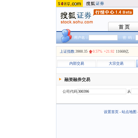
首 页
首 页
用户名：
密 码：
上证指数:
3900.35
0.57%
+21.92
11668亿
内部交易
大宗交易
融资融券交易
公司代码
从
设置首页
-
站点地图