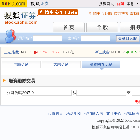
搜狐首页
-
新闻
-
体育
-
S
行情中心1.4版
官方博客
给我
首 页
个 股
指 
首 页
个 股
指 
用户名：
密 码：
上证指数:
3900.35
0.57%
+21.92
11668亿
深证成指:
14110.12
-0.24
内部交易
大宗交易
融资融券交易
融资融券交易
公司代码
从
至
无
设置首页
-
站点地图
-
搜狗输入法
-
支付中心
-
搜狐招聘
Copyright
©
2022 Sohu.com
搜狐不良信息举报电话：010－6