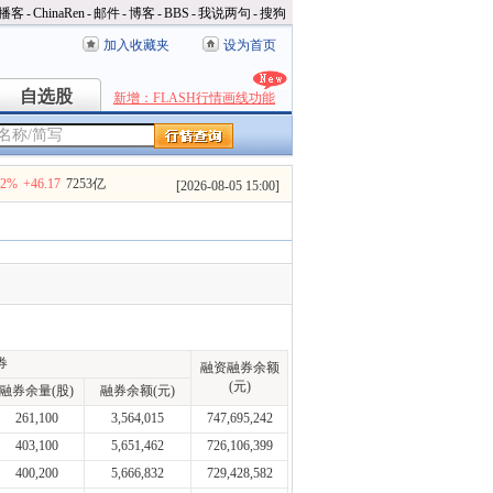
播客
-
ChinaRen
-
邮件
-
博客
-
BBS
-
我说两句
-
搜狗
加入收藏夹
设为首页
自选股
自选股
新增：FLASH行情画线功能
32%
+46.17
7253亿
[
2026-08-05 15:00
]
券
融资融券余额
(元)
融券余量(股)
融券余额(元)
261,100
3,564,015
747,695,242
403,100
5,651,462
726,106,399
400,200
5,666,832
729,428,582