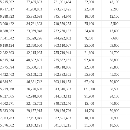
5,215,892
77,485,883
721,001,434
22,000
43,100
9,717,317
41,930,833
773,271,425
22,700
2,200
0,288,723
35,383,038
745,484,940
16,700
12,100
3,090,422
34,761,303
740,579,255
75,100
5,500
0,388,032
23,059,948
752,250,137
24,400
15,600
7,341,342
35,529,296
744,922,052
9,200
7,600
0,180,124
22,790,060
763,110,007
25,000
53,000
2,282,803
42,215,025
755,719,944
21,600
94,700
6,615,914
40,682,605
755,652,165
92,400
58,800
2,775,394
35,600,781
749,718,856
22,300
95,800
4,422,463
65,158,252
762,383,365
55,300
45,300
6,684,501
46,881,742
803,119,153
67,400
50,800
5,259,968
36,276,686
813,316,393
171,000
38,500
6,527,865
62,918,000
814,333,112
91,900
24,100
4,002,271
32,455,752
840,723,246
15,400
46,000
5,833,209
29,177,915
839,176,726
14,700
50,900
7,863,263
27,193,045
832,521,433
10,000
80,900
5,576,862
23,183,191
841,851,215
31,500
18,500