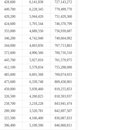
428,600
6,141,838
727,143,272
449,700
6,228,345
779,499,770
429,200
5,944,420
751,429,360
424,600
5,791,544
746,370,799
355,000
4,689,550
756,939,687
346,200
4,742,940
749,664,992
344,600
4,603,856
767,713,863
372,600
4,996,566
760,716,510
445,700
5,927,810
761,579,975
412,100
5,579,834
755,298,690
485,600
6,691,568
769,074,933
475,600
6,339,748
809,458,901
459,000
5,939,460
819,255,853
326,500
4,260,825
818,593,937
258,700
3,218,228
843,941,474
289,300
3,520,781
842,697,507
325,500
4,166,400
836,687,833
396,400
5,109,596
846,960,811