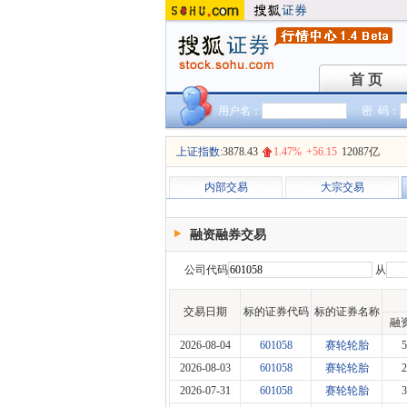
首 页
首 页
用户名：
密 码：
上证指数:
3878.43
1.47%
+56.15
12087亿
内部交易
大宗交易
融资融券交易
公司代码
从
交易日期
标的证券代码
标的证券名称
融
2026-08-04
601058
赛轮轮胎
5
2026-08-03
601058
赛轮轮胎
2
2026-07-31
601058
赛轮轮胎
3