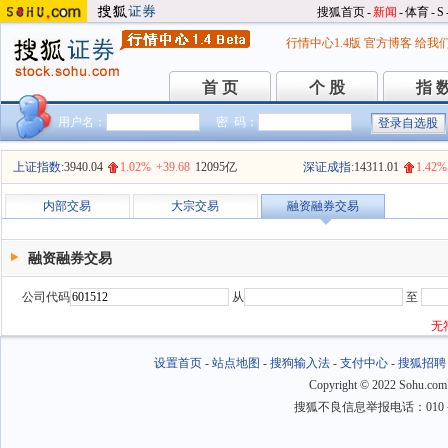
搜狐首页
-
新闻
-
体育
-
S
行情中心1.4版
官方博客
给我
首 页
个 股
指 
首 页
个 股
指 
用户名：
密 码：
上证指数:
3940.04
1.02%
+39.68
12095亿
深证成指:
14311.01
1.42%
内部交易
大宗交易
融资融券交易
融资融券交易
公司代码
从
至
无
设置首页
-
站点地图
-
搜狗输入法
-
支付中心
-
搜狐招聘
Copyright
©
2022 Sohu.com
搜狐不良信息举报电话：010－6