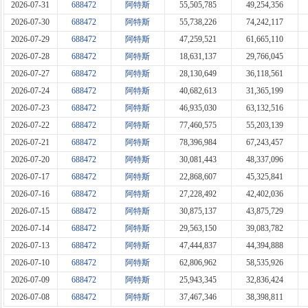
2026-07-31
688472
阿特斯
55,505,785
49,254,356
2026-07-30
688472
阿特斯
55,738,226
74,242,117
2026-07-29
688472
阿特斯
47,259,521
61,665,110
2026-07-28
688472
阿特斯
18,631,137
29,766,045
2026-07-27
688472
阿特斯
28,130,649
36,118,561
2026-07-24
688472
阿特斯
40,682,613
31,365,199
2026-07-23
688472
阿特斯
46,935,030
63,132,516
2026-07-22
688472
阿特斯
77,460,575
55,203,139
2026-07-21
688472
阿特斯
78,396,984
67,243,457
2026-07-20
688472
阿特斯
30,081,443
48,337,096
2026-07-17
688472
阿特斯
22,868,607
45,325,841
2026-07-16
688472
阿特斯
27,228,492
42,402,036
2026-07-15
688472
阿特斯
30,875,137
43,875,729
2026-07-14
688472
阿特斯
29,563,150
39,083,782
2026-07-13
688472
阿特斯
47,444,837
44,394,888
2026-07-10
688472
阿特斯
62,806,962
58,535,926
2026-07-09
688472
阿特斯
25,943,345
32,836,424
2026-07-08
688472
阿特斯
37,467,346
38,398,811