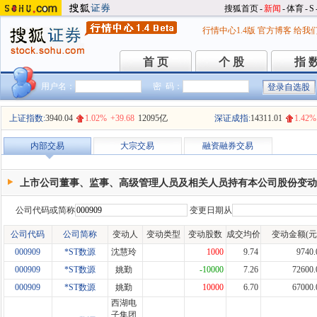
搜狐首页
-
新闻
-
体育
-
S
行情中心1.4版
官方博客
给我
首 页
个 股
指 
首 页
个 股
指 
用户名：
密 码：
上证指数:
3940.04
1.02%
+39.68
12095亿
深证成指:
14311.01
1.42%
内部交易
大宗交易
融资融券交易
上市公司董事、监事、高级管理人员及相关人员持有本公司股份变动
公司代码或简称
变更日期从
公司代码
公司简称
变动人
变动类型
变动股数
成交均价
变动金额(元
000909
*ST数源
沈慧玲
1000
9.74
9740.
000909
*ST数源
姚勤
-10000
7.26
72600.
000909
*ST数源
姚勤
10000
6.70
67000.
西湖电
子集团