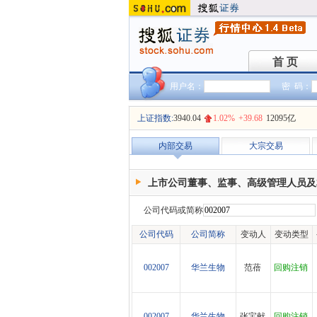
首 页
首 页
用户名：
密 码：
上证指数:
3940.04
1.02%
+39.68
12095亿
内部交易
大宗交易
上市公司董事、监事、高级管理人员及
公司代码或简称
公司代码
公司简称
变动人
变动类型
002007
华兰生物
范蓓
回购注销
002007
华兰生物
张宝献
回购注销