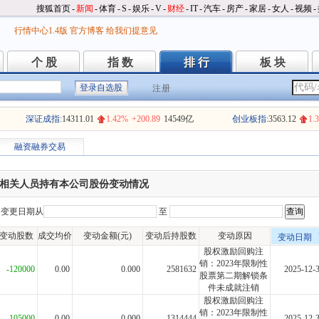
搜狐首页
-
新闻
-
体育
-
S
-
娱乐
-
V
-
财经
-
IT
-
汽车
-
房产
-
家居
-
女人
-
视频
-
行情中心1.4版
官方博客
给我们提意见
个 股
指 数
排 行
板 块
个 股
指 数
排 行
板 块
注册
深证成指:
14311.01
1.42%
+200.89
14549亿
创业板指:
3563.12
1.
融资融券交易
相关人员持有本公司股份变动情况
变更日期从
至
变动股数
成交均价
变动金额(元)
变动后持股数
变动原因
变动日期
股权激励回购注
销：2023年限制性
-120000
0.00
0.000
2581632
2025-12-
股票第二期解锁条
件未成就注销
股权激励回购注
销：2023年限制性
-105000
0.00
0.000
1314444
2025-12-