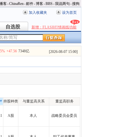
播客
-
ChinaRen
-
邮件
-
博客
-
BBS
-
我说两句
-
搜狗
加入收藏夹
设为首页
自选股
自选股
新增：FLASH行情画线功能
35%
+47.56
7348亿
[
2026-08-07 15:00
]
持股种类
与董监高关系
董监高职务
31
A股
本人
战略委员会委员
31
A股
本人
职工代表董事