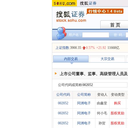
首 页
首 页
用户名：
密 码：
上证指数:
3900.35
0.57%
+21.92
11668亿
内部交易
大宗交易
上市公司董事、监事、高级管理人员及
公司代码或简称
公司代码
公司简称
变动人
变动类型
002052
同洲电子
由鑫堂
购买
002052
同洲电子
何小毛
股权奖励
002052
同洲电子
孙贺
股权奖励