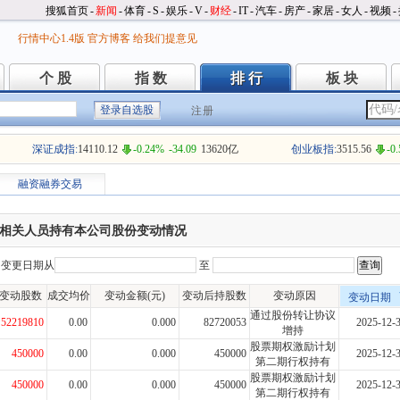
搜狐首页
-
新闻
-
体育
-
S
-
娱乐
-
V
-
财经
-
IT
-
汽车
-
房产
-
家居
-
女人
-
视频
-
行情中心1.4版
官方博客
给我们提意见
个 股
指 数
排 行
板 块
个 股
指 数
排 行
板 块
注册
深证成指:
14110.12
-0.24%
-34.09
13620亿
创业板指:
3515.56
-0
融资融券交易
相关人员持有本公司股份变动情况
变更日期从
至
变动股数
成交均价
变动金额(元)
变动后持股数
变动原因
变动日期
通过股份转让协议
52219810
0.00
0.000
82720053
2025-12-
增持
股票期权激励计划
450000
0.00
0.000
450000
2025-12-
第二期行权持有
股票期权激励计划
450000
0.00
0.000
450000
2025-12-
第二期行权持有