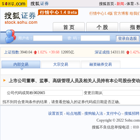
搜狐首页
-
新闻
-
体育
-
S
行情中心1.4版
官方博客
给我
首 页
个 股
指 
首 页
个 股
指 
用户名：
密 码：
上证指数:
3940.04
1.02%
+39.68
12095亿
深证成指:
14311.01
1.42%
内部交易
大宗交易
融资融券交易
上市公司董事、监事、高级管理人员及相关人员持有本公司股份变动
公司代码或简称
变更日期从
找不到符合查询条件的结果，请查看您输入的证券代码或日期是否正确。
设置首页
-
站点地图
-
搜狗输入法
-
支付中心
-
搜狐招聘
Copyright
©
2022 Sohu.com
搜狐不良信息举报电话：010－6