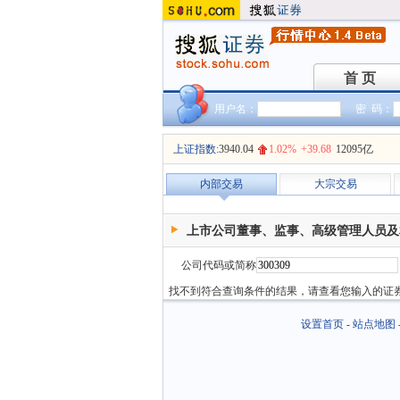
首 页
首 页
用户名：
密 码：
上证指数:
3940.04
1.02%
+39.68
12095亿
内部交易
大宗交易
上市公司董事、监事、高级管理人员及
公司代码或简称
找不到符合查询条件的结果，请查看您输入的证
设置首页
-
站点地图