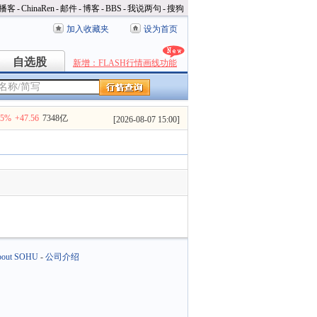
播客
-
ChinaRen
-
邮件
-
博客
-
BBS
-
我说两句
-
搜狗
加入收藏夹
设为首页
自选股
自选股
新增：FLASH行情画线功能
35%
+47.56
7348亿
[
2026-08-07 15:00
]
out SOHU
-
公司介绍