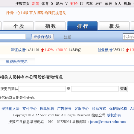
搜狐首页
-
新闻
-
体育
-
S
-
娱乐
-
V
-
财经
-
IT
-
汽车
-
房产
-
家居
-
女人
-
视频
-
行情中心1.4版
官方博客
给我们提意见
个 股
指 数
排 行
板 块
个 股
指 数
排 行
板 块
注册
深证成指:
14311.01
1.42%
+200.89
14549亿
创业板指:
3563.12
1.
融资融券交易
相关人员持有本公司股份变动情况
变更日期从
至
券代码或日期是否正确。
-
搜狗输入法
-
支付中心
-
搜狐招聘
-
广告服务
-
客服中心
-
联系方式
-
保护隐私权
-
Ab
Copyright
©
2022 Sohu.com Inc. All Rights Reserved. 搜狐公司
版权所有
搜狐不良信息举报电话：010－62728061 举报邮箱：
jubao@contact.sohu.com