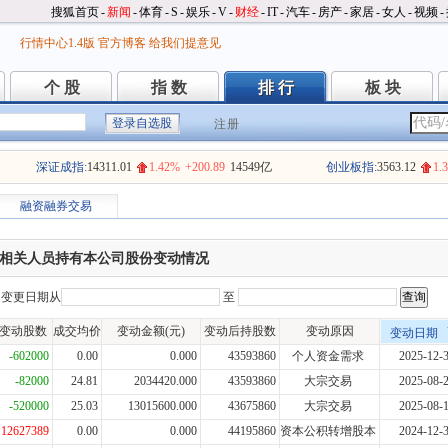
搜狐首页
-
新闻
-
体育
-
S
-
娱乐
-
V
-
财经
-
IT
-
汽车
-
房产
-
家居
-
女人
-
视频
-
行情中心1.4版
官方博客
给我们提意见
个 股
指 数
排 行
板 块
个 股
指 数
排 行
板 块
注册
深证成指:
14311.01
1.42%
+200.89
14549亿
创业板指:
3563.12
1.
融资融券交易
相关人员持有本公司股份变动情况
变更日期从
至
变动股数
成交均价
变动金额(元)
变动后持股数
变动原因
变动日期
-602000
0.00
0.000
43593860
个人资金需求
2025-12-
-82000
24.81
2034420.000
43593860
大宗交易
2025-08-
-520000
25.03
13015600.000
43675860
大宗交易
2025-08-
12627389
0.00
0.000
44195860
资本公积转增股本
2024-12-