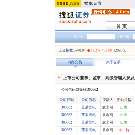
首 页
首 页
用户名：
密 码：
上证指数:
3940.04
1.02%
+39.68
12095亿
内部交易
大宗交易
上市公司董事、监事、高级管理人员及
公司代码或简称
公司代码
公司简称
变动人
变动类型
300862
蓝盾光电
袁永刚
出售
300862
蓝盾光电
袁永刚
出售
300862
蓝盾光电
袁永刚
出售
300862
蓝盾光电
袁永刚
送、转