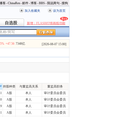
播客
-
ChinaRen
-
邮件
-
博客
-
BBS
-
我说两句
-
搜狗
加入收藏夹
设为首页
自选股
自选股
新增：FLASH行情画线功能
35%
+47.56
7348亿
[
2026-08-07 15:00
]
持股种类
与董监高关系
董监高职务
31
A股
本人
审计委员会委员
20
A股
本人
审计委员会委员
19
A股
本人
审计委员会委员
31
A股
本人
审计委员会委员