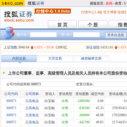
搜狐首页
-
新闻
-
体育
-
S
行情中心1.4版
官方博客
给我
首 页
个 股
指 
首 页
个 股
指 
用户名：
密 码：
上证指数:
3940.04
1.02%
+39.68
12095亿
深证成指:
14311.01
1.42%
内部交易
大宗交易
融资融券交易
上市公司董事、监事、高级管理人员及相关人员持有本公司股份变动
公司代码或简称
变更日期从
公司代码
公司简称
变动人
变动类型
变动股数
成交均价
变动金额(元
300973
立高食品
白宝鲲
出售
-2499500
0.00
0.
300973
立高食品
白宝鲲
出售
-836500
45.33
37918545.
300973
立高食品
白宝鲲
出售
-360000
48.98
17632800.
300973
立高食品
白宝鲲
出售
-442700
49.05
21714435.