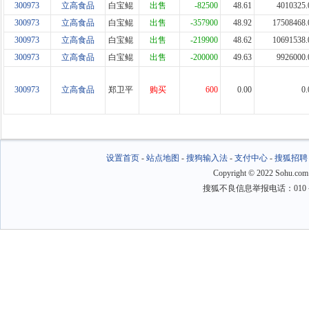
300973
立高食品
白宝鲲
出售
-82500
48.61
4010325.
300973
立高食品
白宝鲲
出售
-357900
48.92
17508468.
300973
立高食品
白宝鲲
出售
-219900
48.62
10691538.
300973
立高食品
白宝鲲
出售
-200000
49.63
9926000.
300973
立高食品
郑卫平
购买
600
0.00
0.
设置首页
-
站点地图
-
搜狗输入法
-
支付中心
-
搜狐招聘
Copyright
©
2022 Sohu.com
搜狐不良信息举报电话：010－6