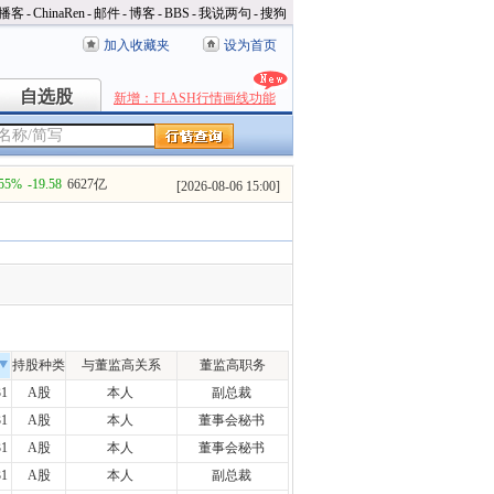
播客
-
ChinaRen
-
邮件
-
博客
-
BBS
-
我说两句
-
搜狗
加入收藏夹
设为首页
自选股
自选股
新增：FLASH行情画线功能
.55%
-19.58
6627亿
[
2026-08-06 15:00
]
持股种类
与董监高关系
董监高职务
31
A股
本人
副总裁
31
A股
本人
董事会秘书
31
A股
本人
董事会秘书
31
A股
本人
副总裁