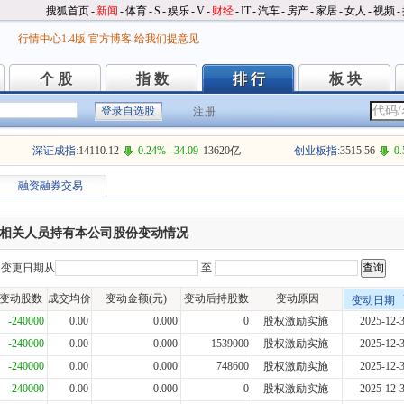
搜狐首页
-
新闻
-
体育
-
S
-
娱乐
-
V
-
财经
-
IT
-
汽车
-
房产
-
家居
-
女人
-
视频
-
行情中心1.4版
官方博客
给我们提意见
个 股
指 数
排 行
板 块
个 股
指 数
排 行
板 块
注册
深证成指:
14110.12
-0.24%
-34.09
13620亿
创业板指:
3515.56
-0
融资融券交易
相关人员持有本公司股份变动情况
变更日期从
至
变动股数
成交均价
变动金额(元)
变动后持股数
变动原因
变动日期
-240000
0.00
0.000
0
股权激励实施
2025-12-
-240000
0.00
0.000
1539000
股权激励实施
2025-12-
-240000
0.00
0.000
748600
股权激励实施
2025-12-
-240000
0.00
0.000
0
股权激励实施
2025-12-