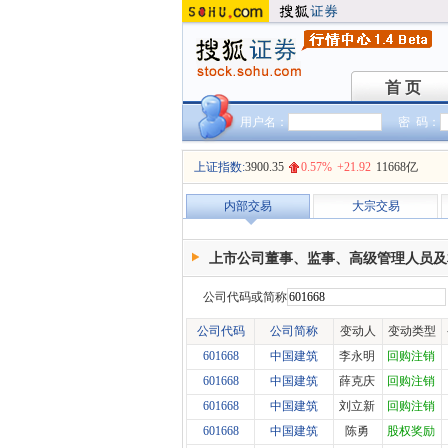
首 页
首 页
用户名：
密 码：
上证指数:
3900.35
0.57%
+21.92
11668亿
内部交易
大宗交易
上市公司董事、监事、高级管理人员及
公司代码或简称
公司代码
公司简称
变动人
变动类型
601668
中国建筑
李永明
回购注销
601668
中国建筑
薛克庆
回购注销
601668
中国建筑
刘立新
回购注销
601668
中国建筑
陈勇
股权奖励