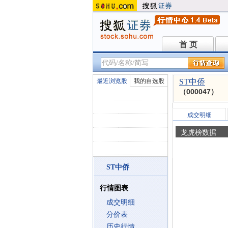
首 页
首 页
最近浏览股
我的自选股
ST中侨
（000047）
成交明细
龙虎榜数据
ST中侨
行情图表
成交明细
分价表
历史行情