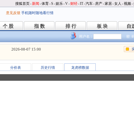
搜狐首页
-
新闻
-
体育
-
S
-
娱乐
-
V
-
财经
-
IT
-
汽车
-
房产
-
家居
-
女人
-
视频
-
意见反馈
手机随时随地看行情
个 股
指 数
排 行
板 块
自
个 股
指 数
排 行
板 块
自
用户名：
密 
2026-08-07 15:00
分价表
历史行情
龙虎榜数据