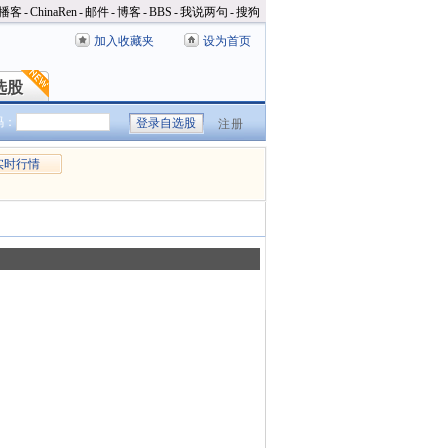
播客
-
ChinaRen
-
邮件
-
博客
-
BBS
-
我说两句
-
搜狗
加入收藏夹
设为首页
选股
选股
码：
注册
实时行情