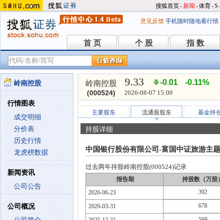
搜狐首页
-
新闻
-
体育
-
S
意见反馈
手机随时随地看行情
首 页
个 股
指 数
首 页
个 股
指 数
9.33
-0.01
-0.11%
岭南控股
岭南控股
(000524)
2026-08-07 15:00
行情图表
主要股东
流通股股东
基金持
成交明细
分价表
持股详细
历史行情
中国银行股份有限公司-富国中证旅游主
龙虎榜数据
过去两年持股岭南控股(000524)记录
新闻资讯
报告期
持股数（万股
公司公告
392
2026-06-23
678
公司概况
2026-03-31
569