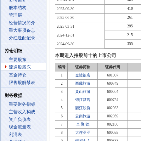
公司简介
2025-12-31
股本结构
410
2025-09-30
管理层
261
2025-06-30
经营情况简介
295
2025-03-31
重大事项备忘
215
2024-12-31
分红送配记录
355
2024-09-30
持仓明细
本期进入持股前十的上市公司
主要股东
流通股股东
编号
证券简称
证券代码
基金持仓
1
金陵饭店
601007
限售股解禁表
2
西藏旅游
600749
3
黄山旅游
600054
财务数据
4
锦江酒店
600754
重要财务指标
5
丽江股份
002033
主营收入构成
6
云南旅游
002059
资产负债表
7
全 聚 德
002186
现金流量表
8
大连圣亚
600593
利润表
9
峨眉山Ａ
000888