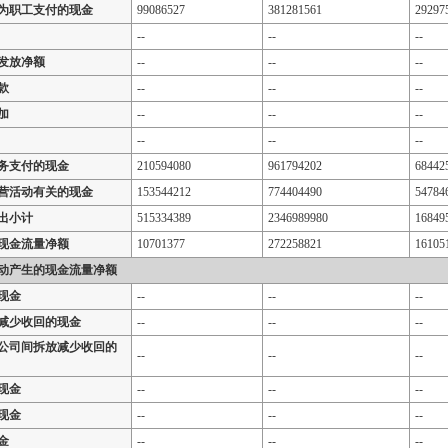
为职工支付的现金
99086527
381281561
29297
--
--
--
发放净额
--
--
--
款
--
--
--
加
--
--
--
--
--
--
务支付的现金
210594080
961794202
68442
营活动有关的现金
153544212
774404490
54784
出小计
515334389
2346989980
16849
现金流量净额
10701377
272258821
16105
动产生的现金流量净额
现金
--
--
--
减少收回的现金
--
--
--
公司间拆放减少收回的
--
--
--
现金
--
--
--
现金
--
--
--
金
--
--
--