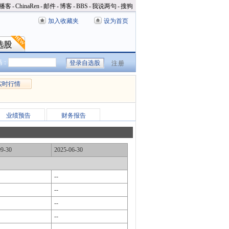
播客
-
ChinaRen
-
邮件
-
博客
-
BBS
-
我说两句
-
搜狗
加入收藏夹
设为首页
选股
选股
码：
注册
实时行情
业绩预告
财务报告
09-30
2025-06-30
--
--
--
--