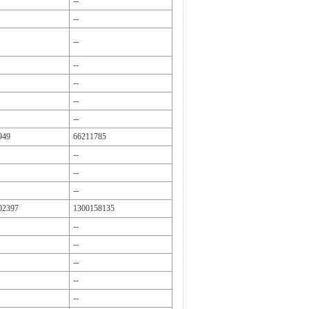
--
--
--
--
--
--
--
949
66211785
--
--
--
02397
1300158135
--
--
--
--
--