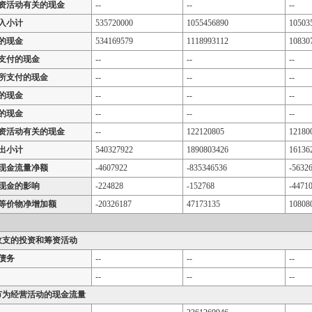
资活动有关的现金
--
--
--
入小计
535720000
1055456890
10503
的现金
534169579
1118993112
10830
支付的现金
--
--
--
所支付的现金
--
--
--
的现金
--
--
--
的现金
--
--
--
资活动有关的现金
--
122120805
12180
出小计
540327922
1890803426
16136
现金流量净额
-4607922
-835346536
-5632
现金的影响
-224828
-152768
-4471
等价物净增加额
-20326187
47173135
10808
收支的投资和筹资活动
债务
--
--
--
--
--
--
节为经营活动的现金流量