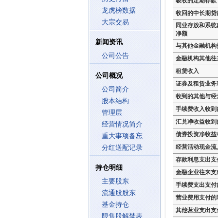
吸收的定期存款
龙虎榜数据
收回的中长期贷
大宗交易
同业存放和系统
净额
新闻资讯
与其他金融机构
公司公告
金融机构其他往
租赁收入
公司概况
证券及租赁业务
公司简介
收到的其他与经
股本结构
手续费收入收到
管理层
汇兑净收益收到
经营情况简介
债券投资净收益
重大事项备忘
经营活动现金流
分红送配记录
存款利息支出支
持仓明细
金融企业往来支
主要股东
手续费支出支付
流通股股东
营业费用支付的
基金持仓
其他营业支出支
限售股解禁表