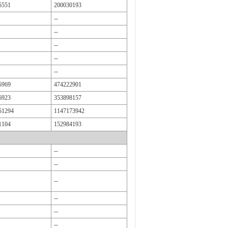
5551
200030193
--
--
--
--
--
5969
474222901
6923
353898157
51294
1147173942
1104
152984193
--
--
--
--
--
--