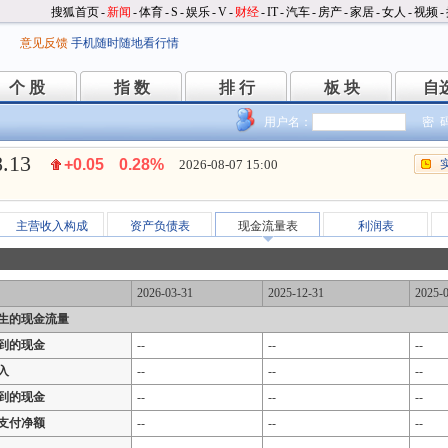
搜狐首页
-
新闻
-
体育
-
S
-
娱乐
-
V
-
财经
-
IT
-
汽车
-
房产
-
家居
-
女人
-
视频
-
意见反馈
手机随时随地看行情
个 股
指 数
排 行
板 块
自
个 股
指 数
排 行
板 块
自
用户名：
密 
8.13
+0.05
0.28%
2026-08-07 15:00
主营收入构成
资产负债表
现金流量表
利润表
2026-03-31
2025-12-31
2025-
生的现金流量
到的现金
--
--
--
入
--
--
--
到的现金
--
--
--
支付净额
--
--
--