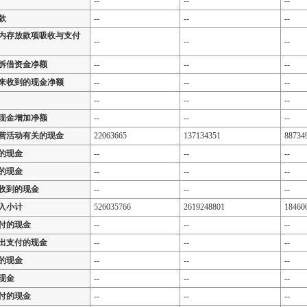
--
--
--
款
--
--
--
内存放款项吸收与支付
--
--
--
拆借资金净额
--
--
--
来收到的现金净额
--
--
--
--
--
--
现金增加净额
--
--
--
营活动有关的现金
22063665
137134351
88734
的现金
--
--
--
的现金
--
--
--
收到的现金
--
--
--
入小计
526035766
2619248801
18460
付的现金
--
--
--
出支付的现金
--
--
--
的现金
--
--
--
现金
--
--
--
付的现金
--
--
--