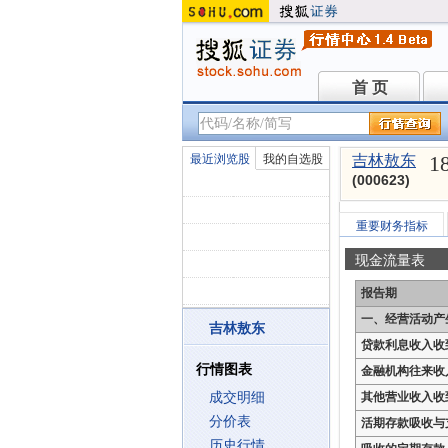
首 页
首 页
1
最近浏览股
我的自选股
吉林敖东
(000623)
重要财务指标
现金流量表
报告期
一、经营活动产
吉林敖东
贷款利息收入收
行情图表
金融机构往来收
成交明细
其他营业收入收
分价表
活期存款吸收与
历史行情