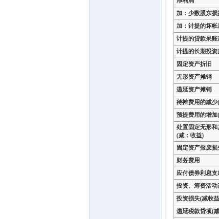
净利润
加：少数股东损
加：计提的坏帐
计提的贷款呆账
计提的长期投资
固定资产折旧
无形资产摊销
递延资产摊销
待摊费用的减少(
预提费用的增加(
处置固定无形和
(减：收益)
固定资产报废损
财务费用
应付债券利息支
投资、筹资活动
投资损失(减收益
递延税款贷项(减