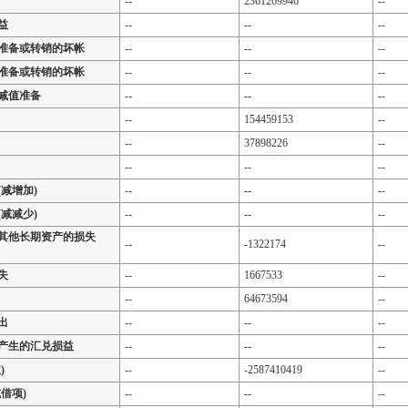
--
2361269946
--
益
--
--
--
准备或转销的坏帐
--
--
--
准备或转销的坏帐
--
--
--
减值准备
--
--
--
--
154459153
--
--
37898226
--
--
--
--
减增加)
--
--
--
减减少)
--
--
--
其他长期资产的损失
--
-1322174
--
失
--
1667533
--
--
64673594
--
出
--
--
--
产生的汇兑损益
--
--
--
)
--
-2587410419
--
借项)
--
--
--