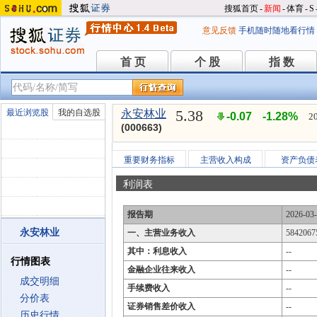
搜狐首页
-
新闻
-
体育
-
S
意见反馈
手机随时随地看行情
首 页
个 股
指 数
首 页
个 股
指 数
5.38
最近浏览股
我的自选股
永安林业
-0.07
-1.28%
2
(000663)
重要财务指标
主营收入构成
资产负债
利润表
报告期
2026-03
永安林业
一、主营业务收入
5842067
其中：利息收入
--
行情图表
金融企业往来收入
--
成交明细
手续费收入
--
分价表
证券销售差价收入
--
历史行情