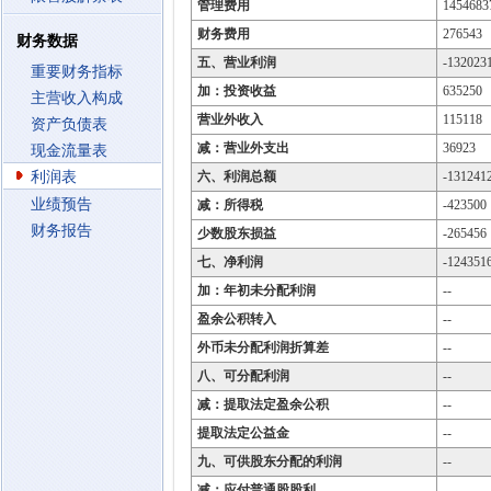
管理费用
1454683
财务费用
276543
财务数据
五、营业利润
-132023
重要财务指标
加：投资收益
635250
主营收入构成
营业外收入
115118
资产负债表
减：营业外支出
36923
现金流量表
利润表
六、利润总额
-131241
业绩预告
减：所得税
-423500
财务报告
少数股东损益
-265456
七、净利润
-124351
加：年初未分配利润
--
盈余公积转入
--
外币未分配利润折算差
--
八、可分配利润
--
减：提取法定盈余公积
--
提取法定公益金
--
九、可供股东分配的利润
--
减：应付普通股股利
--