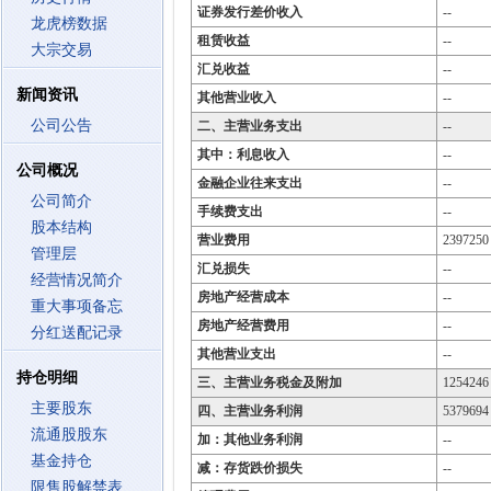
证券发行差价收入
--
龙虎榜数据
租赁收益
--
大宗交易
汇兑收益
--
新闻资讯
其他营业收入
--
公司公告
二、主营业务支出
--
其中：利息收入
--
公司概况
金融企业往来支出
--
公司简介
手续费支出
--
股本结构
营业费用
2397250
管理层
汇兑损失
--
经营情况简介
房地产经营成本
--
重大事项备忘
房地产经营费用
--
分红送配记录
其他营业支出
--
持仓明细
三、主营业务税金及附加
1254246
主要股东
四、主营业务利润
5379694
流通股股东
加：其他业务利润
--
基金持仓
减：存货跌价损失
--
限售股解禁表