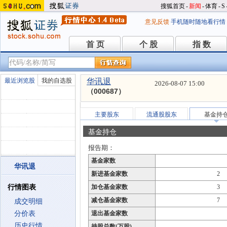
搜狐首页
-
新闻
-
体育
-
S
意见反馈
手机随时随地看行情
首 页
个 股
指 数
首 页
个 股
指 数
最近浏览股
我的自选股
华讯退
2026-08-07 15:00
（000687）
主要股东
流通股股东
基金持
基金持仓
报告期：
基金家数
华讯退
新进基金家数
2
行情图表
加仓基金家数
3
减仓基金家数
7
成交明细
分价表
退出基金家数
历史行情
持股总数(万股)
--