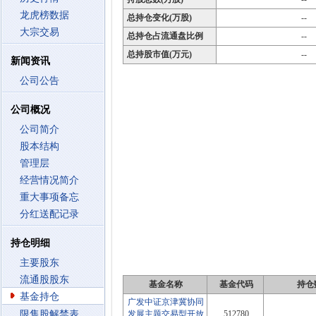
龙虎榜数据
总持仓变化(万股)
--
大宗交易
总持仓占流通盘比例
--
总持股市值(万元)
--
新闻资讯
公司公告
公司概况
公司简介
股本结构
管理层
经营情况简介
重大事项备忘
分红送配记录
持仓明细
主要股东
流通股股东
基金名称
基金代码
持仓
基金持仓
广发中证京津冀协同
限售股解禁表
发展主题交易型开放
512780