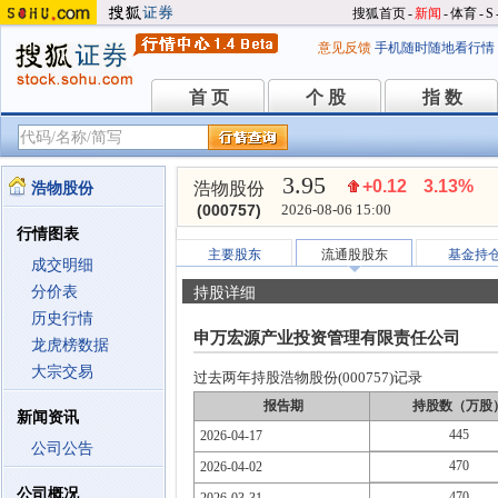
搜狐首页
-
新闻
-
体育
-
S
意见反馈
手机随时随地看行情
首 页
个 股
指 数
首 页
个 股
指 数
3.95
+0.12
3.13%
浩物股份
浩物股份
(000757)
2026-08-06 15:00
行情图表
主要股东
流通股股东
基金持
成交明细
分价表
持股详细
历史行情
申万宏源产业投资管理有限责任公司
龙虎榜数据
大宗交易
过去两年持股浩物股份(000757)记录
报告期
持股数（万股
新闻资讯
445
2026-04-17
公司公告
470
2026-04-02
公司概况
470