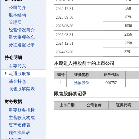
2026-03-31
公司简介
568
2025-12-31
股本结构
829
2025-09-30
管理层
1956
2025-06-30
经营情况简介
2356
2025-03-31
重大事项备忘
2758
2024-12-31
分红送配记录
3291
2024-09-30
持仓明细
本期进入持股前十的上市公司
主要股东
流通股股东
编号
证券简称
证券代码
基金持仓
1
浩物股份
000757
限售股解禁表
限售股解禁记录
财务数据
上市日期
公司名称
证券代码
重要财务指标
主营收入构成
资产负债表
现金流量表