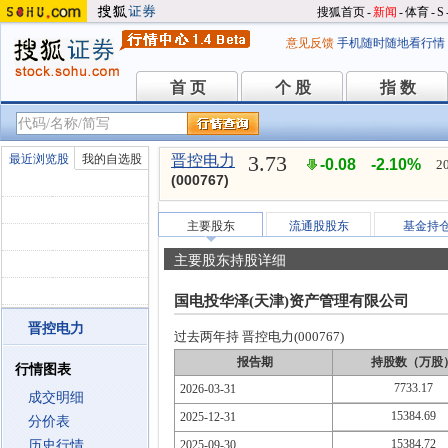
搜狐首页
-
新闻
-
体育
-
S
意见反馈
手机随时随地看行情
首 页
个 股
指 数
首 页
个 股
指 数
3.73
最近浏览股
我的自选股
晋控电力
-0.08
-2.10%
2
(000767)
主要股东
流通股股东
基金持
主要股东持股详细
国电投华泽(天津)资产管理有限公司
晋控电力
过去两年持 晋控电力(000767)
报告期
持股数（万股
行情图表
7733.17
2026-03-31
成交明细
15384.69
2025-12-31
分价表
15384.72
历史行情
2025-09-30