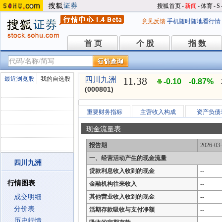
搜狐首页
-
新闻
-
体育
-
S
意见反馈
手机随时随地看行情
首 页
个 股
指 数
首 页
个 股
指 数
11.38
最近浏览股
我的自选股
四川九洲
-0.10
-0.87%
(000801)
重要财务指标
主营收入构成
资产负债
现金流量表
报告期
2026-03
一、经营活动产生的现金流量
四川九洲
贷款利息收入收到的现金
--
行情图表
金融机构往来收入
--
成交明细
其他营业收入收到的现金
--
分价表
活期存款吸收与支付净额
--
历史行情