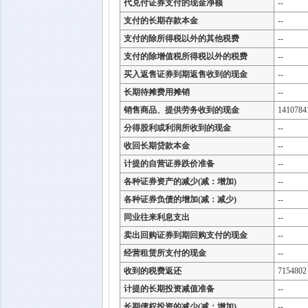
代兑付证券支付的现金净额
--
支付的长期存款本金
--
支付的除所得税以外的其他税费
--
支付的除增值税所得税以外的税费
--
买入返售证券到期返售收到的现金
--
长期待摊费用摊销
--
销售商品、提供劳务收到的现金
1410784
分得股利或利润所收到的现金
--
收回长期贷款本金
--
计提的自营证券跌价准备
--
各种证券资产的减少(减：增加)
--
各种证券负债的增加(减：减少)
--
同业往来利息支出
--
卖出回购证券到期回购支付的现金
--
经营租赁所支付的现金
--
收到的税费返还
7154802
计提的长期投资减值准备
--
长期债权投资的减少(减：增加)
--