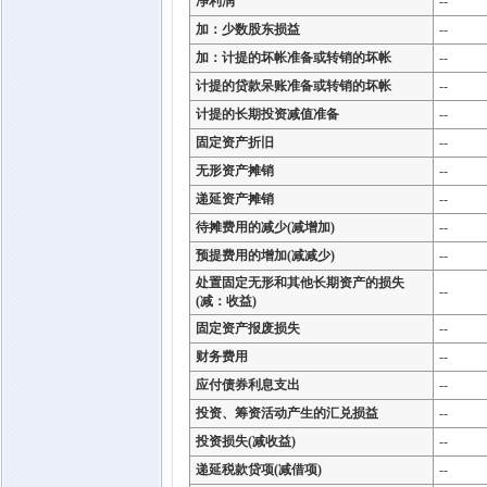
净利润
--
加：少数股东损益
--
加：计提的坏帐准备或转销的坏帐
--
计提的贷款呆账准备或转销的坏帐
--
计提的长期投资减值准备
--
固定资产折旧
--
无形资产摊销
--
递延资产摊销
--
待摊费用的减少(减增加)
--
预提费用的增加(减减少)
--
处置固定无形和其他长期资产的损失
--
(减：收益)
固定资产报废损失
--
财务费用
--
应付债券利息支出
--
投资、筹资活动产生的汇兑损益
--
投资损失(减收益)
--
递延税款贷项(减借项)
--