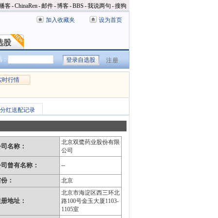
播客
-
ChinaRen
-
邮件
-
博客
-
BBS
-
我说两句
-
搜狗
加入收藏夹
设为首页
选股
选股
码：
注册
实时行情
分红送配记录
北京双鹭药业股份有限
公司名称：
公司
公司曾有名称：
--
省份：
北京
北京市海淀区西三环北
注册地址：
路100号金玉大厦1103-
1105室