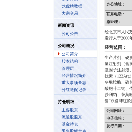
办公地址：
龙虎榜数据
大宗交易
联系电话：
总经理：
新闻资讯
经北京市人民政
公司公告
发行人于200
公司概况
经营范围：
公司简介
生产片剂、硬
股本结构
量注射剂（含
管理层
激因子注射液、注
经营情况简介
扰素（122A
冬酰胺酶、硫
重大事项备忘
酸胞苷二钠、依
分红送配记录
沙利铂、替莫
售“双鹭牌红欣
持仓明细
主要股东
公司网址：
流通股股东
电子信箱：
基金持仓
发行日期：
限售股解禁表