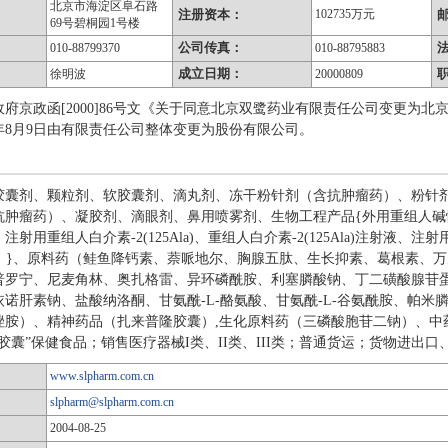
北京市海淀区阜石路
注册资本：
102735万元
69号碧桐园1号楼
公司传真：
010-88799370
010-88795883
成立日期：
徐明波
20000809
府京政函[2000]86号文《关于同意北京双鹭药业有限责任公司变更为
0年8月9日由有限责任公司整体变更为股份有限公司。
胶囊剂、颗粒剂、软胶囊剂、滴丸剂、冻干粉针剂（含抗肿瘤药）、粉针
抗肿瘤药）、凝胶剂、滴眼剂、鼻用喷雾剂、生物工程产品{外用重组人
射用重组人白介素-2(125Ala)、重组人白介素-2(125Ala)注射液、
rg）}、原料药（鲑鱼降钙素、萘哌地尔、胸腺五肽、生长抑素、葛根素、
普罗宁、尼麦角林、奥扎格雷、异环磷酰胺、利塞膦酸钠、丁二磺酸腺苷
诺肝素钠、盐酸纳洛酮、甘氨酰-L-酪氨酸、甘氨酰-L-谷氨酰胺、帕
唑胺）、精神药品（扎来普隆胶囊）,生化原料药（三磷酸胞苷二钠）、中
胶囊”保健食品；销售医疗器械I类、II类、III类；普通货运；货物进出
www.slpharm.com.cn
slpharm@slpharm.com.cn
2004-08-25