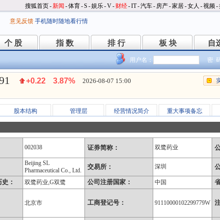
搜狐首页
-
新闻
-
体育
-
S
-
娱乐
-
V
-
财经
-
IT
-
汽车
-
房产
-
家居
-
女人
-
视频
-
意见反馈
手机随时随地看行情
个 股
指 数
排 行
板 块
自
个 股
指 数
排 行
板 块
自
用户名：
密 
.91
+0.22
3.87%
2026-08-07 15:00
股本结构
管理层
经营情况简介
重大事项备忘
002038
证券简称：
双鹭药业
Beijing SL
：
交易所：
深圳
Pharmaceutical Co., Ltd.
历史：
公司注册国家：
双鹭药业,G双鹭
中国
工商登记号：
北京市
91110000102299779W