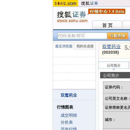
首 页
首 页
5
最近浏览股
我的自选股
双鹭药业
(002038)
公司简介
公司简介
证券代码：
双鹭药业
公司英文名称
行情图表
证券简称更名
成交明细
城市：
分价表
历史行情