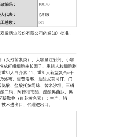
邮政编码：
100143
法人代表：
徐明波
职工总数：
901
北京双鹭药业股份有限公司的通知》批准，
剂（头孢菌素类）、大容量注射剂、小容
碱性成纤维细胞生长因子、重组人粒细胞刺
注射用重组人白介素-11、重组人新型复合α干
万乃洛韦、更昔洛韦、盐酸尼莫司汀、门
蛋氨酸、盐酸托烷司琼、替米沙坦、三磷
米膦酸二钠、阿德福韦酯、醋酸奥曲肽、奥
药提取物（红花黄色素）；生产、销
口、技术进出口、代理进出口。