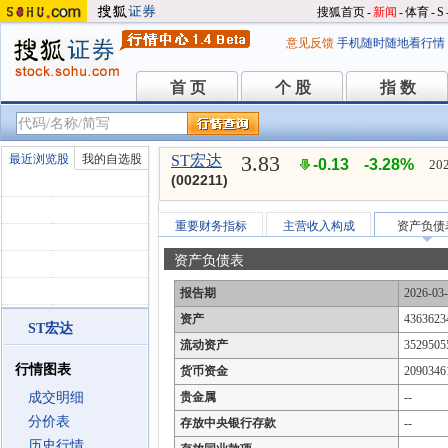
搜狐首页
-
新闻
-
体育
-
S
意见反馈
手机随时随地看行情
首 页
个 股
指 数
首 页
个 股
指 数
3.83
最近浏览股
我的自选股
ST宏达
-0.13
-3.28%
202
(002211)
重要财务指标
主营收入构成
资产负债
资产负债表
报告期
2026-03
资产
4363623
ST宏达
流动资产
3529505
行情图表
货币资金
2090346
成交明细
贵金属
--
分价表
存放中央银行存款
--
历史行情