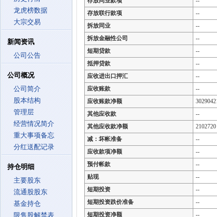
存放同业款项
--
龙虎榜数据
存放联行款项
--
大宗交易
拆放同业
--
拆放金融性公司
--
新闻资讯
短期贷款
--
公司公告
抵押贷款
--
公司概况
应收进出口押汇
--
公司简介
应收账款
--
股本结构
应收账款净额
3029042
管理层
其他应收款
--
经营情况简介
其他应收款净额
2102720
重大事项备忘
减：坏帐准备
--
分红送配记录
应收款项净额
--
预付帐款
--
持仓明细
贴现
--
主要股东
短期投资
--
流通股股东
短期投资跌价准备
--
基金持仓
短期投资净额
--
限售股解禁表