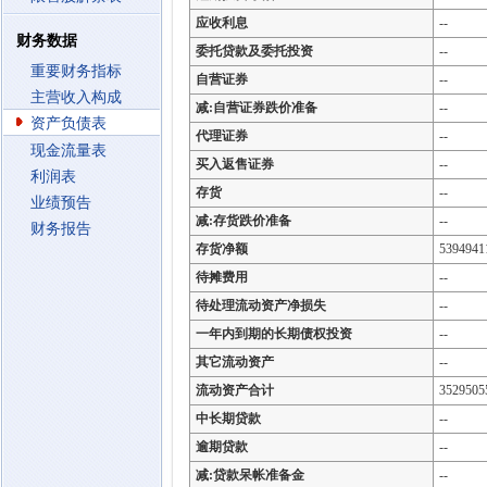
应收利息
--
财务数据
委托贷款及委托投资
--
重要财务指标
自营证券
--
主营收入构成
减:自营证券跌价准备
--
资产负债表
代理证券
--
现金流量表
买入返售证券
--
利润表
存货
--
业绩预告
减:存货跌价准备
--
财务报告
存货净额
5394941
待摊费用
--
待处理流动资产净损失
--
一年内到期的长期债权投资
--
其它流动资产
--
流动资产合计
3529505
中长期贷款
--
逾期贷款
--
减:贷款呆帐准备金
--