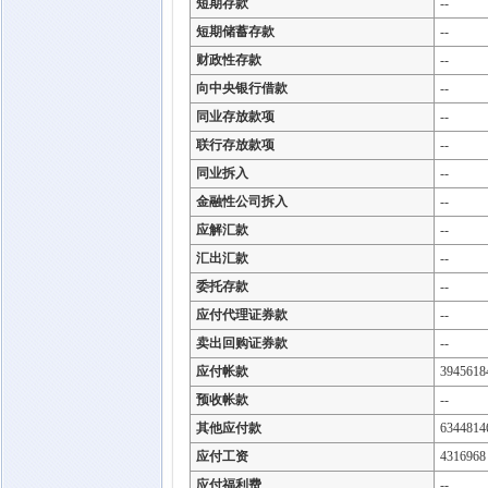
短期存款
--
短期储蓄存款
--
财政性存款
--
向中央银行借款
--
同业存放款项
--
联行存放款项
--
同业拆入
--
金融性公司拆入
--
应解汇款
--
汇出汇款
--
委托存款
--
应付代理证券款
--
卖出回购证券款
--
应付帐款
3945618
预收帐款
--
其他应付款
6344814
应付工资
4316968
应付福利费
--