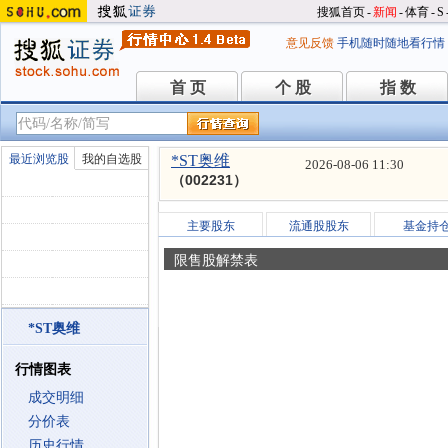
搜狐首页
-
新闻
-
体育
-
S
意见反馈
手机随时随地看行情
首 页
个 股
指 数
首 页
个 股
指 数
最近浏览股
我的自选股
*ST奥维
2026-08-06 11:30
（002231）
主要股东
流通股股东
基金持
限售股解禁表
*ST奥维
行情图表
成交明细
分价表
历史行情