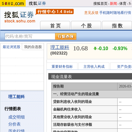
搜狐首页
-
新闻
-
体育
-
S
意见反馈
手机随时随地看行情
首 页
个 股
指 数
首 页
个 股
指 数
10.68
最近浏览股
我的自选股
理工能科
-0.10
-0.93%
(002322)
重要财务指标
主营收入构成
资产负债
现金流量表
报告期
2026-03
一、经营活动产生的现金流量
理工能科
贷款利息收入收到的现金
--
行情图表
金融机构往来收入
--
成交明细
其他营业收入收到的现金
--
分价表
活期存款吸收与支付净额
--
历史行情