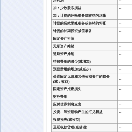
净利润
--
加：少数股东损益
--
加：计提的坏帐准备或转销的坏帐
--
计提的贷款呆账准备或转销的坏帐
--
计提的长期投资减值准备
--
固定资产折旧
--
无形资产摊销
--
递延资产摊销
--
待摊费用的减少(减增加)
--
预提费用的增加(减减少)
--
处置固定无形和其他长期资产的损失
--
(减：收益)
固定资产报废损失
--
财务费用
--
应付债券利息支出
--
投资、筹资活动产生的汇兑损益
--
投资损失(减收益)
--
递延税款贷项(减借项)
--