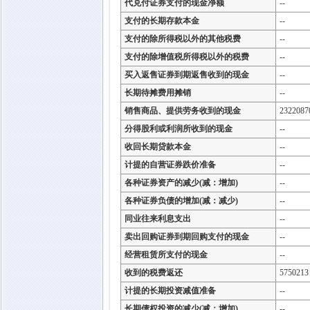
代兑付证券支付的现金净额
--
支付的长期存款本金
--
支付的除所得税以外的其他税费
--
支付的除增值税所得税以外的税费
--
买入返售证券到期返售收到的现金
--
长期待摊费用摊销
--
销售商品、提供劳务收到的现金
2322087
分得股利或利润所收到的现金
--
收回长期贷款本金
--
计提的自营证券跌价准备
--
各种证券资产的减少(减：增加)
--
各种证券负债的增加(减：减少)
--
同业往来利息支出
--
卖出回购证券到期回购支付的现金
--
经营租赁所支付的现金
--
收到的税费返还
5750213
计提的长期投资减值准备
--
长期债权投资的减少(减：增加)
--