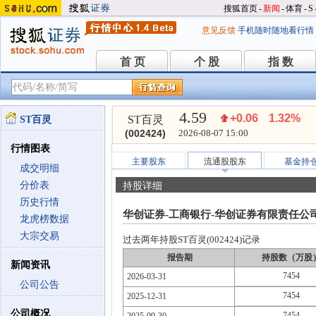
搜狐首页
-
新闻
-
体育
-
S
意见反馈
手机随时随地看行情
首 页
个 股
指 数
首 页
个 股
指 数
4.59
+0.06
1.32%
ST百灵
ST百灵
(002424)
2026-08-07 15:00
行情图表
主要股东
流通股股东
基金持
成交明细
分价表
持股详细
历史行情
华创证券-工商银行-华创证券有限责任公
龙虎榜数据
大宗交易
过去两年持股ST百灵(002424)记录
报告期
持股数（万股
新闻资讯
7454
2026-03-31
公司公告
7454
2025-12-31
公司概况
7454