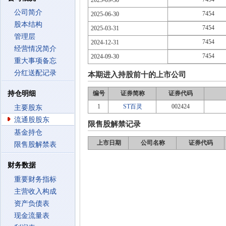
2025-09-30
公司简介
7454
2025-06-30
股本结构
7454
2025-03-31
管理层
7454
2024-12-31
经营情况简介
7454
2024-09-30
重大事项备忘
分红送配记录
本期进入持股前十的上市公司
持仓明细
编号
证券简称
证券代码
1
ST百灵
002424
主要股东
流通股股东
限售股解禁记录
基金持仓
上市日期
公司名称
证券代码
限售股解禁表
财务数据
重要财务指标
主营收入构成
资产负债表
现金流量表