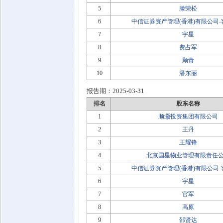
5
滕荣松
6
中信证券资产管理(香港)有限公司
7
宇星
8
费占军
9
顾青
10
潘东丽
报告期：
2025-03-31
排名
股东名称
1
顺灏投资集团有限公司
2
王丹
3
王耀锋
4
北京国星物业管理有限责任
5
中信证券资产管理(香港)有限公司
6
宇星
7
官军
8
高原
9
邵贤达