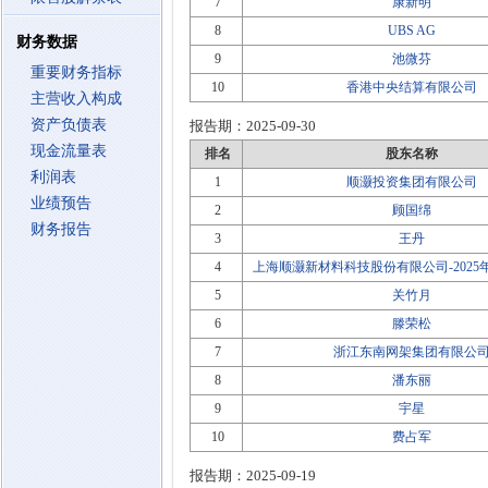
7
康新明
8
UBS AG
财务数据
9
池微芬
重要财务指标
10
香港中央结算有限公司
主营收入构成
资产负债表
报告期：
2025-09-30
现金流量表
排名
股东名称
利润表
1
顺灏投资集团有限公司
业绩预告
2
顾国绵
财务报告
3
王丹
4
上海顺灏新材料科技股份有限公司-202
5
关竹月
6
滕荣松
7
浙江东南网架集团有限公
8
潘东丽
9
宇星
10
费占军
报告期：
2025-09-19