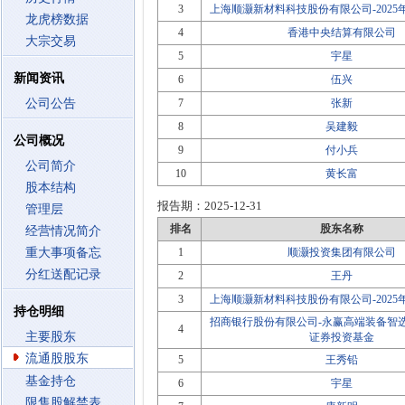
3
上海顺灏新材料科技股份有限公司-202
龙虎榜数据
4
香港中央结算有限公司
大宗交易
5
宇星
新闻资讯
6
伍兴
公司公告
7
张新
8
吴建毅
公司概况
9
付小兵
公司简介
10
黄长富
股本结构
报告期：
2025-12-31
管理层
排名
股东名称
经营情况简介
重大事项备忘
1
顺灏投资集团有限公司
分红送配记录
2
王丹
3
上海顺灏新材料科技股份有限公司-202
持仓明细
招商银行股份有限公司-永赢高端装备智
4
主要股东
证券投资基金
流通股股东
5
王秀铅
基金持仓
6
宇星
限售股解禁表