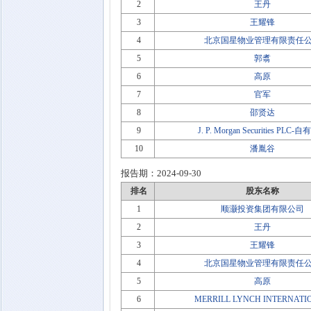
2
王丹
3
王耀锋
4
北京国星物业管理有限责任
5
郭翥
6
高原
7
官军
8
邵贤达
9
J. P. Morgan Securities PLC
10
潘胤谷
报告期：
2024-09-30
排名
股东名称
1
顺灏投资集团有限公司
2
王丹
3
王耀锋
4
北京国星物业管理有限责任
5
高原
6
MERRILL LYNCH INTERNATI