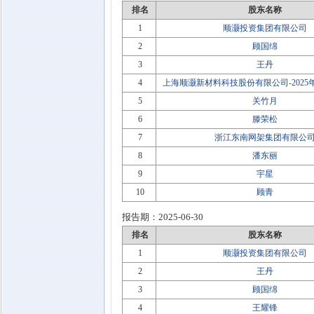
排名
股东名称
1
顺灏投资集团有限公司
2
顾国绵
3
王丹
4
上海顺灏新材料科技股份有限公司-202
5
关竹月
6
滕荣松
7
浙江东南网架集团有限公
8
潘东丽
9
宇星
10
顾青
报告期：
2025-06-30
排名
股东名称
1
顺灏投资集团有限公司
2
王丹
3
顾国绵
4
王耀锋