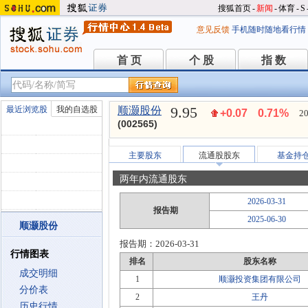
搜狐首页
-
新闻
-
体育
-
S
意见反馈
手机随时随地看行情
首 页
个 股
指 数
首 页
个 股
指 数
9.95
最近浏览股
我的自选股
顺灏股份
+0.07
0.71%
20
(002565)
主要股东
流通股股东
基金持
两年内流通股东
2026-03-31
报告期
2025-06-30
顺灏股份
报告期：
2026-03-31
行情图表
排名
股东名称
成交明细
1
顺灏投资集团有限公司
分价表
2
王丹
历史行情