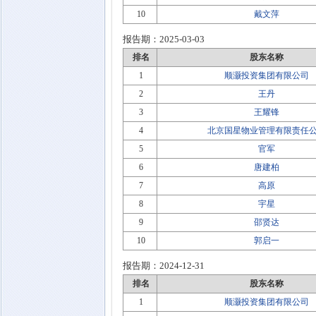
10
戴文萍
报告期：
2025-03-03
排名
股东名称
1
顺灏投资集团有限公司
2
王丹
3
王耀锋
4
北京国星物业管理有限责任
5
官军
6
唐建柏
7
高原
8
宇星
9
邵贤达
10
郭启一
报告期：
2024-12-31
排名
股东名称
1
顺灏投资集团有限公司