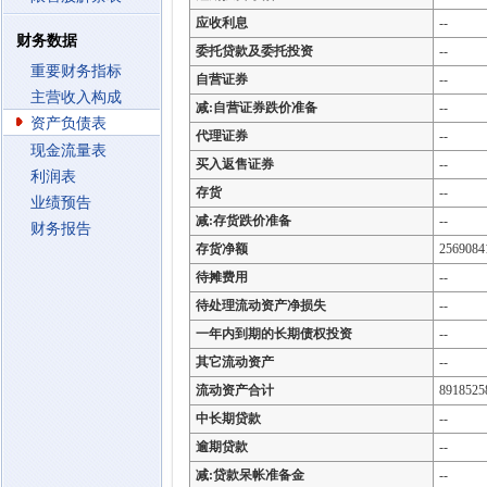
应收利息
--
财务数据
委托贷款及委托投资
--
重要财务指标
自营证券
--
主营收入构成
减:自营证券跌价准备
--
资产负债表
代理证券
--
现金流量表
买入返售证券
--
利润表
存货
--
业绩预告
减:存货跌价准备
--
财务报告
存货净额
2569084
待摊费用
--
待处理流动资产净损失
--
一年内到期的长期债权投资
--
其它流动资产
--
流动资产合计
8918525
中长期贷款
--
逾期贷款
--
减:贷款呆帐准备金
--