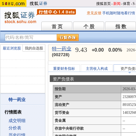
搜狐首页
-
新闻
-
体育
-
S
意见反馈
手机随时随地看行情
首 页
个 股
指 数
首 页
个 股
指 数
9.43
最近浏览股
我的自选股
特一药业
+0.00
0.00%
2026-
(002728)
重要财务指标
主营收入构成
资产负债
资产负债表
报告期
2026-03
资产
2328097
特一药业
流动资产
8918525
行情图表
货币资金
1403294
成交明细
贵金属
--
分价表
存放中央银行存款
--
历史行情