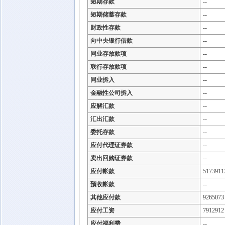
短期存款
--
短期储蓄存款
--
财政性存款
--
向中央银行借款
--
同业存放款项
--
联行存放款项
--
同业拆入
--
金融性公司拆入
--
应解汇款
--
汇出汇款
--
委托存款
--
应付代理证券款
--
卖出回购证券款
--
应付帐款
5173911
预收帐款
--
其他应付款
9265073
应付工资
7912912
应付福利费
--