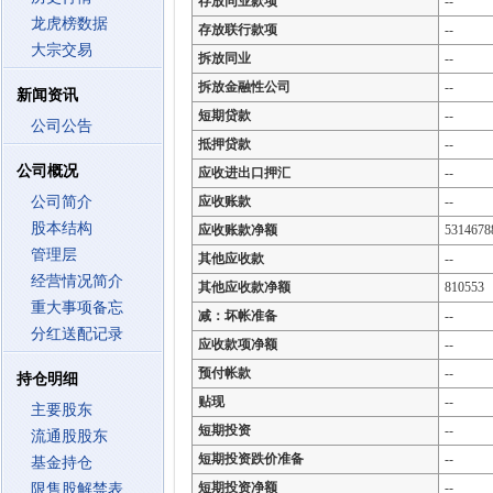
存放同业款项
--
龙虎榜数据
存放联行款项
--
大宗交易
拆放同业
--
拆放金融性公司
--
新闻资讯
短期贷款
--
公司公告
抵押贷款
--
公司概况
应收进出口押汇
--
公司简介
应收账款
--
股本结构
应收账款净额
5314678
管理层
其他应收款
--
经营情况简介
其他应收款净额
810553
重大事项备忘
减：坏帐准备
--
分红送配记录
应收款项净额
--
预付帐款
--
持仓明细
贴现
--
主要股东
短期投资
--
流通股股东
短期投资跌价准备
--
基金持仓
短期投资净额
--
限售股解禁表