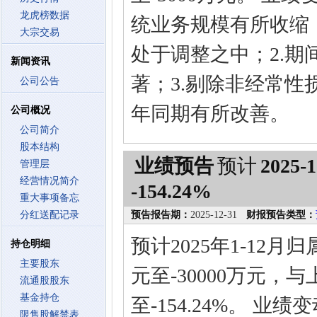
龙虎榜数据
统业务规模有所收缩
大宗交易
处于调整之中；2.
新闻资讯
著；3.剔除非经常
公司公告
年同期有所改善。
公司概况
公司简介
股本结构
业绩预告
预计
2025-1
管理层
经营情况简介
-154.24%
重大事项备忘
分红送配记录
预告报告期：
2025-12-31
财报预告类型：
预计2025年1-12
持仓明细
主要股东
元至-30000万元，与
流通股股东
基金持仓
至-154.24%。 业
限售股解禁表