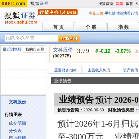
搜狐首页
-
新闻
-
体育
-
S
意见反馈
手机随时随地看行情
首 页
个 股
指 数
首 页
个 股
指 数
3.79
最近浏览股
我的自选股
文科股份
-0.12
-3.07%
2
(002775)
重要财务指标
主营收入构成
资产负债
业绩预告
业绩预告
预计
2026-0
文科股份
预告报告期：
2026-06-30
财报预告类型：
行情图表
预计2026年1-6月
成交明细
分价表
至-3000万元。 业
历史行情