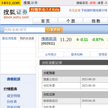
搜狐首页
-
新闻
-
体育
-
S
意见反馈
手机随时随地看行情
首 页
个 股
指 数
首 页
个 股
指 数
11.20
最近浏览股
我的自选股
佛燃能源
-0.11
-0.97%
(002911)
公司简介
股本结构
管理层
分红送配记录
分配预案
佛燃能源
预案公告日
2025-08-20
分红年度
2025-06-30
行情图表
分红记录
成交明细
除权除息日
2018-04-26
分价表
分红年度
历史行情