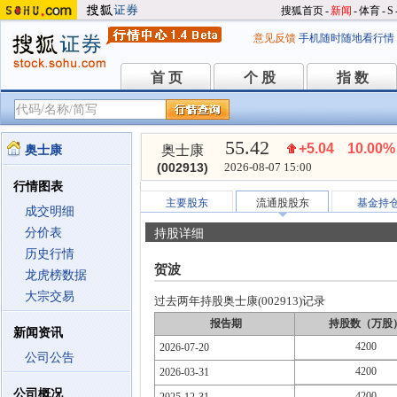
搜狐首页
-
新闻
-
体育
-
S
意见反馈
手机随时随地看行情
首 页
个 股
指 数
首 页
个 股
指 数
55.42
+5.04
10.00%
奥士康
奥士康
(002913)
2026-08-07 15:00
行情图表
主要股东
流通股股东
基金持
成交明细
分价表
持股详细
历史行情
贺波
龙虎榜数据
大宗交易
过去两年持股奥士康(002913)记录
报告期
持股数（万股
新闻资讯
4200
2026-07-20
公司公告
4200
2026-03-31
公司概况
4200