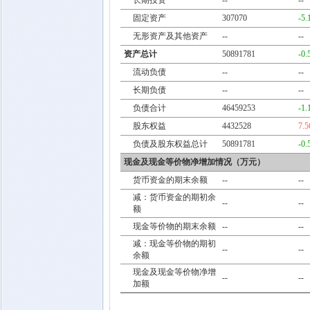
长期投资
--
--
固定资产
307070
-5
无形资产及其他资产
--
--
资产总计
50891781
-0
流动负债
--
--
长期负债
--
--
负债合计
46459253
-1
股东权益
4432528
7.
负债及股东权益总计
50891781
-0
现金及现金等价物净增加情况（万元）
货币资金的期末余额
--
--
减：货币资金的期初余
--
--
额
现金等价物的期末余额
--
--
减：现金等价物的期初
--
--
余额
现金及现金等价物净增
--
--
加额