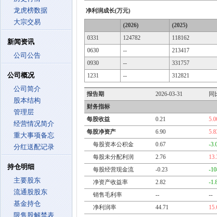
龙虎榜数据
净利润成长(万元)
大宗交易
(2026)
(2025)
0331
124782
118162
新闻资讯
0630
--
213417
公司公告
0930
--
331757
公司概况
1231
--
312821
公司简介
报告期
2026-03-31
同
股本结构
财务指标
管理层
每股收益
0.21
5.
经营情况简介
每股净资产
6.90
5.
重大事项备忘
每股资本公积金
0.67
-3
分红送配记录
每股未分配利润
2.76
13
持仓明细
每股经营现金流
-0.23
-1
主要股东
净资产收益率
2.82
-1
流通股股东
销售毛利率
--
--
基金持仓
净利润率
44.71
15
限售股解禁表