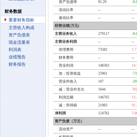
资产负债率
91.29
-0
流动比率
--
--
财务数据
速动比率
--
--
重要财务指标
经营业绩(万元)
主营收入构成
主营业务收入
279117
-8
资产负债表
主营业务利润
--
--
现金流量表
利润表
管理费用
73582
1.
业绩预告
财务费用
--
--
财务报告
营业利润
148303
14
加：投资收益
25961
-7
营业外收入
107
-2
减：营业外支出
1644
78
利润总额
146765
13
减：所得税
21983
91
净利润
124782
5.
资产负债（万元）
流动资产
--
--