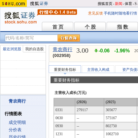
搜狐首页
-
新闻
-
体育
-
S
意见反馈
手机随时随地看行情
首 页
个 股
指 数
首 页
个 股
指 数
3.00
最近浏览股
我的自选股
青农商行
-0.06
-1.96%
2
(002958)
重要财务指标
主营收入构成
资产负债
重要财务指标
主营收入成长(万元)
青农商行
(2026)
(2025)
0331
279117
305677
行情图表
0630
--
575167
成交明细
0930
--
802750
分价表
1231
--
1002710
历史行情