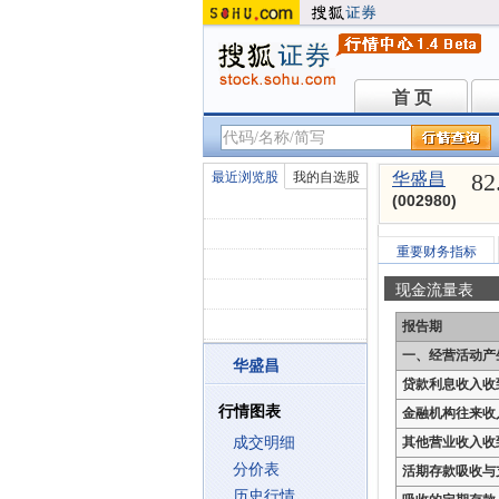
首 页
首 页
82
最近浏览股
我的自选股
华盛昌
(002980)
重要财务指标
现金流量表
报告期
一、经营活动产
华盛昌
贷款利息收入收
行情图表
金融机构往来收
成交明细
其他营业收入收
分价表
活期存款吸收与
历史行情