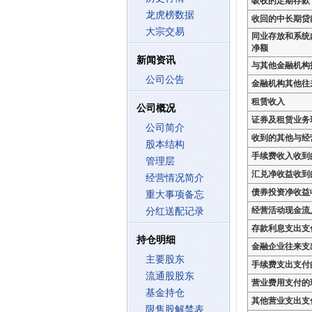
吸收的定期存款
龙虎榜数据
收回的中长期贷
大宗交易
同业存放和系统
净额
新闻资讯
与其他金融机构
公司公告
金融机构其他往
租赁收入
公司概况
证券及租赁业务
公司简介
收到的其他与经
股本结构
手续费收入收到
管理层
汇兑净收益收到
经营情况简介
债券投资净收益
重大事项备忘
经营活动现金流
分红送配记录
存款利息支出支
持仓明细
金融企业往来支
主要股东
手续费支出支付
流通股股东
营业费用支付的
基金持仓
其他营业支出支
限售股解禁表