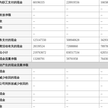
为职工支付的现金
60196335
220919556
16658
--
--
--
发放净额
--
--
--
款
--
--
--
加
--
--
--
--
--
--
务支付的现金
125147550
508940628
34293
营活动有关的现金
28339524
72088860
78978
出小计
219763672
830517534
62051
现金流量净额
13200791
59791958
76430
动产生的现金流量净额
现金
--
--
--
减少收回的现金
--
--
--
公司间拆放减少收回的
--
--
--
现金
--
--
--
现金
--
--
--
金
--
--
--