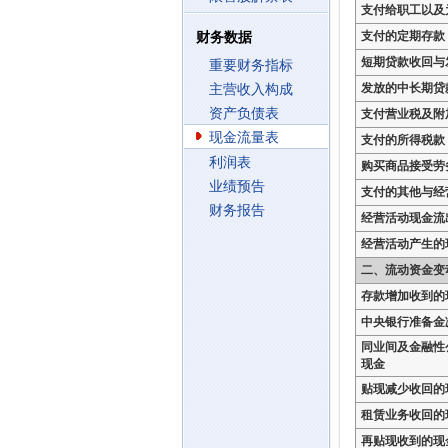
支付给职工以及
支付的定期存款
财务数据
短期贷款收回与
重要财务指标
发放的中长期贷
主营收入构成
资产负债表
支付营业税及附
现金流量表
支付的所得税款
利润表
购买商品接受劳
业绩预告
支付的其他与经
财务报告
经营活动现金流
经营活动产生的
二、流动资金变
存款增加收到的
中央银行准备金
同业间及金融性
现金
贴现减少收回的
租赁业务收回的
再贴现收到的现