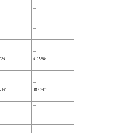
--
--
--
--
--
--
--
030
9127890
--
--
--
7161
489524745
--
--
--
--
--