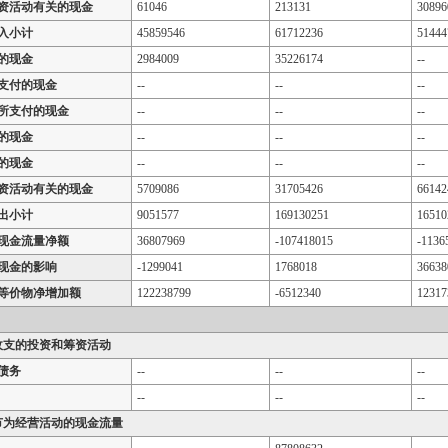
资活动有关的现金
61046
213131
30896
入小计
45859546
61712236
51444
的现金
2984009
35226174
--
支付的现金
--
--
--
所支付的现金
--
--
--
的现金
--
--
--
的现金
--
--
--
资活动有关的现金
5709086
31705426
66142
出小计
9051577
169130251
16510
现金流量净额
36807969
-107418015
-1136
现金的影响
-1299041
1768018
36638
等价物净增加额
122238799
-6512340
12317
收支的投资和筹资活动
债务
--
--
--
--
--
--
节为经营活动的现金流量