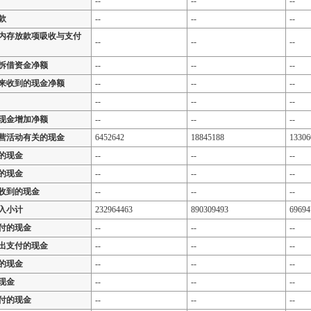
--
--
--
款
--
--
--
内存放款项吸收与支付
--
--
--
拆借资金净额
--
--
--
来收到的现金净额
--
--
--
--
--
--
现金增加净额
--
--
--
营活动有关的现金
6452642
18845188
13306
的现金
--
--
--
的现金
--
--
--
收到的现金
--
--
--
入小计
232964463
890309493
69694
付的现金
--
--
--
出支付的现金
--
--
--
的现金
--
--
--
现金
--
--
--
付的现金
--
--
--