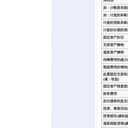
净利润
加：少数股东损
加：计提的坏帐
计提的贷款呆账
计提的长期投资
固定资产折旧
无形资产摊销
递延资产摊销
待摊费用的减少(
预提费用的增加(
处置固定无形和
(减：收益)
固定资产报废损
财务费用
应付债券利息支
投资、筹资活动
投资损失(减收益
递延税款贷项(减