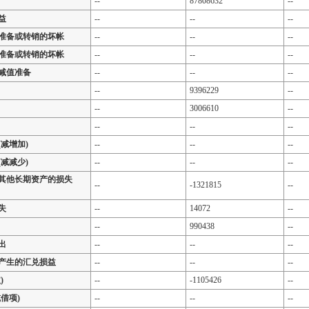
--
87808632
--
益
--
--
--
准备或转销的坏帐
--
--
--
准备或转销的坏帐
--
--
--
减值准备
--
--
--
--
9396229
--
--
3006610
--
--
--
--
减增加)
--
--
--
减减少)
--
--
--
其他长期资产的损失
--
-1321815
--
失
--
14072
--
--
990438
--
出
--
--
--
产生的汇兑损益
--
--
--
)
--
-1105426
--
借项)
--
--
--