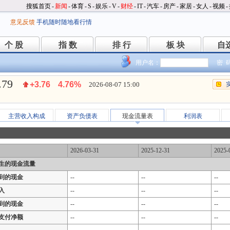
搜狐首页
-
新闻
-
体育
-
S
-
娱乐
-
V
-
财经
-
IT
-
汽车
-
房产
-
家居
-
女人
-
视频
-
意见反馈
手机随时随地看行情
个 股
指 数
排 行
板 块
自
个 股
指 数
排 行
板 块
自
用户名：
密 
.79
+3.76
4.76%
2026-08-07 15:00
主营收入构成
资产负债表
现金流量表
利润表
2026-03-31
2025-12-31
2025-
生的现金流量
到的现金
--
--
--
入
--
--
--
到的现金
--
--
--
支付净额
--
--
--