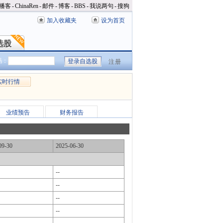
播客
-
ChinaRen
-
邮件
-
博客
-
BBS
-
我说两句
-
搜狗
加入收藏夹
设为首页
选股
选股
码：
注册
实时行情
业绩预告
财务报告
09-30
2025-06-30
--
--
--
--