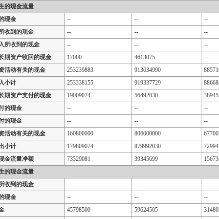
生的现金流量
的现金
--
--
--
所收到的现金
--
--
--
入所收到的现金
--
--
--
长期资产收回的现金
17000
4613075
--
资活动有关的现金
253239883
913634990
88571
入小计
253338155
919337729
88668
长期资产支付的现金
19009074
56492030
38945
付的现金
--
--
--
付的现金
--
--
--
资活动有关的现金
160800000
806000000
67700
出小计
179809074
879992030
72994
现金流量净额
73529081
39345699
15673
生的现金流量
所收到的现金
--
--
--
的现金
--
--
--
金
45798500
59624505
31480