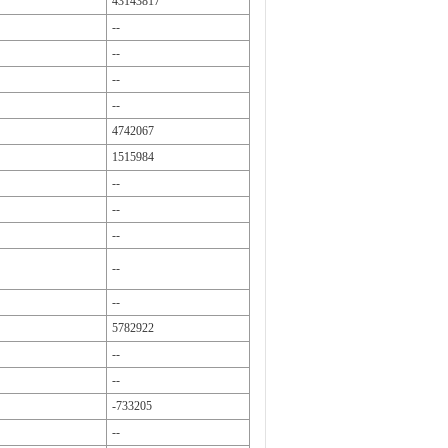
43143817
--
--
--
--
4742067
1515984
--
--
--
--
--
5782922
--
--
-733205
--