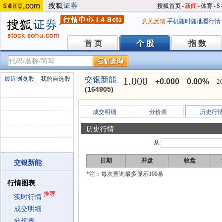
搜狐首页
-
新闻
-
体育
-
S
意见反馈
手机随时随地看行情
首 页
个 股
指 数
首 页
个 股
指 数
1.000
最近浏览股
我的自选股
交银新能
+0.000
0.00%
2
(164905)
成交明细
分价表
历史行
历史行情
从
日期
开盘
收盘
交银新能
*注：每次查询最多显示100条
行情图表
推荐
实时行情
成交明细
分价表