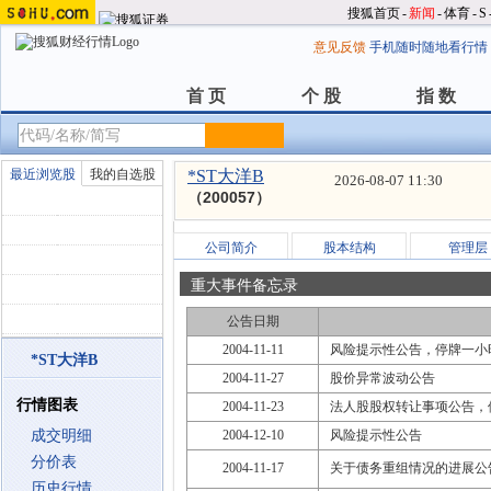
搜狐首页
-
新闻
-
体育
-
S
意见反馈
手机随时随地看行情
首 页
个 股
指 数
首 页
个 股
指 数
最近浏览股
我的自选股
*ST大洋B
2026-08-07 11:30
（200057）
公司简介
股本结构
管理层
重大事件备忘录
公告日期
2004-11-11
风险提示性公告，停牌一小
*ST大洋B
2004-11-27
股价异常波动公告
行情图表
2004-11-23
法人股股权转让事项公告，
成交明细
2004-12-10
风险提示性公告
分价表
2004-11-17
关于债务重组情况的进展公
历史行情